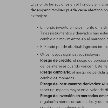
Este sitio está dirigido a c
El valor de las acciones en el Fondo y el ingre
Unidos y tienen inversione
desempeño también puede verse afectado por la
que residen fuera de los E
extranjero.
inversionistas que reside
nuestro otro sitio
www.fran
El Fondo invierte principalmente en ins
legalmente en los Estados
Tales instrumentos y derivados han estad
cambio o a movimientos en el mercado d
Nada en este Sitio será co
El Fondo puede distribuir ingresos brutos 
cualquier otro producto o s
esté fuera de las leyes de
Otros riesgos significativos incluyen:
venta, por favor consulte 
Riesgo de crédito
: el riesgo de pérdid
de los intereses cuando vencen. Este rie
Uso Autoriza
Riesgo cambiario
: el riesgo de pérdida
cambio de monedas.
Uso Personal.
Este Sitio e
Riesgo de instrumentos derivados
: el
contrario por escrito.
tener un impacto mayor en el valor de di
Riesgo de inversión en mercados eme
Este Sitio está dirigido a
regulación menos desarrollados, y que pu
productos y que residen fu
cuestiones de salvaguarda.