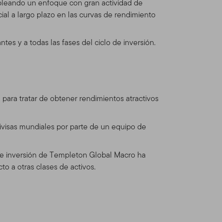
pleando un enfoque con gran actividad de
itio está regulado por la
ial a largo plazo en las curvas de rendimiento
mos reserva del derecho de
e cualquier actualización
tes y a todas las fases del ciclo de inversión.
ado las Condiciones de Uso
ara tratar de obtener rendimientos atractivos
n Global Advisors
dos Franklin Templeton (en
inversiones operando como
 divisas mundiales por parte de un equipo de
nts provee servicios de
os Franklin, Templeton y
de inversión de Templeton Global Macro ha
ionales separadas.
o a otras clases de activos.
dos, asesores