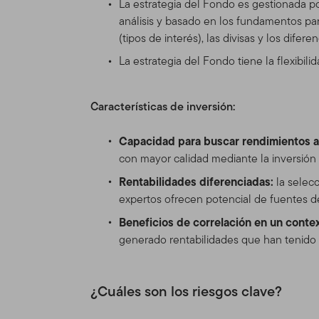
La estrategia del Fondo es gestionada 
herramientas e informacione
análisis y basado en los fundamentos par
versión de las Condiciones
(tipos de interés), las divisas y los difere
cambiar el Sitio y las Con
La estrategia del Fondo tiene la flexibil
se mostrará en la Tabla de
actualizadas, se verá sujet
Características de inversión:
Espónsor del
Capacidad para buscar rendimientos a
El Sitio se provee como un
con mayor calidad mediante la inversió
Distributors, Ltd. (“TGAL”)
Rentabilidades diferenciadas:
adelante "Fondo(s)"). Fran
la selec
Franklin Templeton Investm
expertos ofrecen potencial de fuentes de
inversión, de accionista y
Beneficios de correlación en un conte
Franklin Mutual Series y a 
generado rentabilidades que han tenido 
Información 
¿Cuáles son los riesgos clave?
profesionales