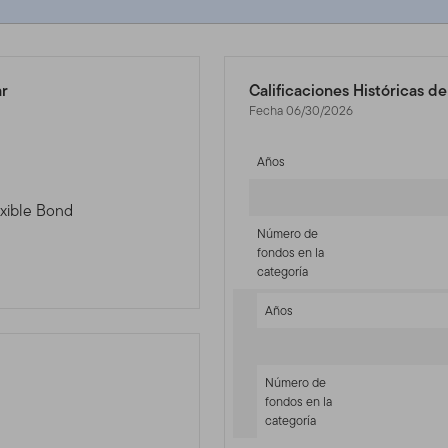
ar
Calificaciones Históricas d
Fecha 06/30/2026
Años
exible Bond
Número de
fondos en la
categoría
Años
Número de
fondos en la
categoría
-sr-fixed]