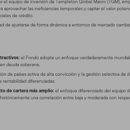
por el equipo de inversión de Templeton Global Macro (TGM), em
s disponibles en el este Sitio. El uso que usted realice de este S
a aprovechar las ineficiencias temporales y captar el valor potenc
 de Uso en vigor en la fecha en que usted accede al Sitio. Hace
nciales de crédito.
diciones de Uso en cualquier momento, sin aviso previo. La fecha d
idad de ajustarse de forma dinámica a entornos de mercado cambian
 Contenidos. Si usted utiliza el Sitio después de que se han envi
o a las Condiciones de Uso con la actualización.
 Sitio
tractivos:
el Fondo adopta un enfoque verdaderamente mundial p
 servicio y para propósitos informativos solamente, por Templeto
n en deuda soberana.
 (En adelante, " TGAL" o "nosotros") –no está provisto por los fon
klin Resources, Inc. [NYSE: BEN] es una organización global de 
ción de países activa de alta convicción y la gestión selectiva de
ents. A través de varias entidades, Franklin Templeton Investme
 rentabilidad diferenciadas.
 de distribución tanto globales como en Estados Unidos a los Fond
xto de cartera más amplio:
el enfoque diferenciado del equipo 
cuentas institucionales, al igual que servicios de cuentas internac
históricamente una correlación entre baja y moderada con respect
para ciertos corredores califica
 e inversionistas