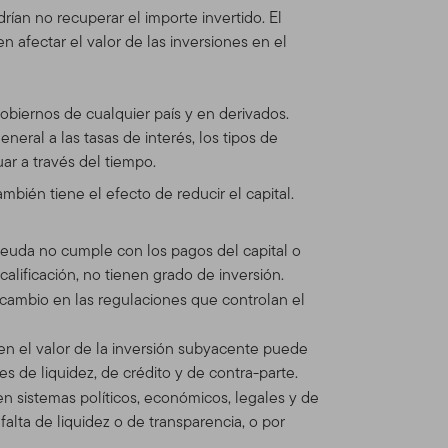
n fuera de los Estados
rían no recuperar el importe invertido. El
tos Franklin Templeton
afectar el valor de las inversiones en el
tio no está dirigido a
se, por favor visite
vicios disponibles
obiernos de cualquier país y en derivados.
eral a las tasas de interés, los tipos de
r a través del tiempo.
 un acción o bono, o
ambién tiene el efecto de reducir el capital.
tud, oferta, compra o venta
de las restricciones de
ro asesor profesional.
 deuda no cumple con los pagos del capital o
alificación, no tienen grado de inversión.
s en Línea
l cambio en las regulaciones que controlan el
que haya acordado lo
n el valor de la inversión subyacente puede
s de liquidez, de crédito y de contra-parte.
nen sistemas políticos, económicos, legales y de
tos de Franklin Templeton
alta de liquidez o de transparencia, o por
 de Franklin Templeton que