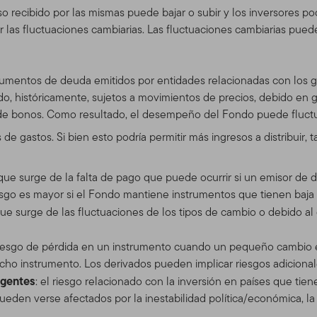
iertos sub distribuidores calificados que tienen clientes que reside
so recibido por las mismas puede bajar o subir y los inversores pod
s en productos de Franklin Templeton e inversionistas en produc
s fluctuaciones cambiarias. Las fluctuaciones cambiarias pueden 
stados Unidos y ciertos asesores profesionales calificados.
Este si
n en los Estados Unidos.
Si usted es un inversionista estadouniden
klintempleton.com
para obtener asistencia sobre productos y ser
trumentos de deuda emitidos por entidades relacionadas con los g
 Unidos.
o, históricamente, sujetos a movimientos de precios, debido en gen
e bonos. Como resultado, el desempeño del Fondo puede fluctua
nsiderado como una solicitud de compra o una oferta para vender
de gastos. Si bien esto podría permitir más ingresos a distribuir, t
ervicio, a persona alguna en ninguna jurisdicción donde tal solici
 esa jurisdicción. SI USTED TIENE ALGUNA DUDA sobre cualquiera 
con su agente de bolsa, abogado, contador, gerente de banco u ot
a que surge de la falta de pago que puede ocurrir si un emisor de
sgo es mayor si el Fondo mantiene instrumentos que tienen baja c
do, Usuarios y Acceso a Cuenta
 que surge de las fluctuaciones de los tipos de cambio o debido a
stá dirigido solamente a su uso personal, no comercial, a menos 
 riesgo de pérdida en un instrumento cuando un pequeño cambio e
cho instrumento. Los derivados pueden implicar riesgos adicionale
rgentes
: el riesgo relacionado con la inversión en países que tie
 ciertos operadores que tienen clientes con inversiones en produc
eden verse afectados por la inestabilidad política/económica, la f
era de los Estados Unidos, al igual que inversores en productos