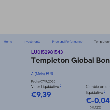
Volver al contenido
Home
Investments
Price and Performance
Templeton G
LU0152981543
Templeton Global Bo
A (Mdis) EUR
Fecha 07/17/2026
1
Valor Liquidativo
Cambio en el 
€9,39
1
liquidativo
€-0,04
(-0,42%)