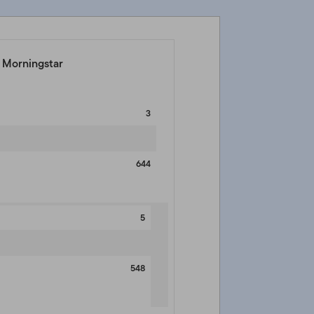
e Morningstar
3
644
5
548