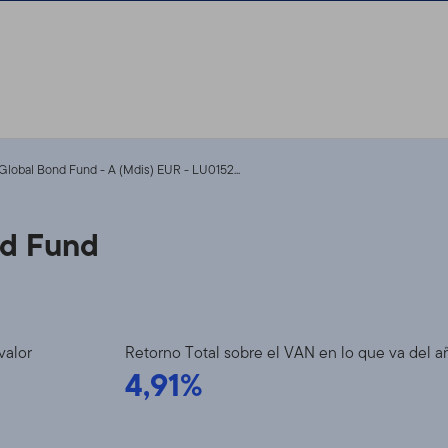
lobal Bond Fund - A (Mdis) EUR - LU0152...
nd Fund
valor
Retorno Total sobre el VAN en lo que va del a
4,91%