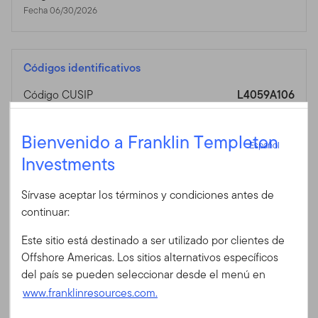
Fecha 06/30/2026
Códigos identificativos
Código CUSIP
L4059A106
Código ISIN
LU0252652382
Español
Código Bloomberg
FTGBFAC LX
Bienvenido a Franklin Templeton
Español
Código SEDOL
B13QQC5
Investments
Iniciar sesión
Código Fondo
0549
Sírvase aceptar los términos y condiciones antes de
ID de usuario
continuar:
Este sitio está destinado a ser utilizado por clientes de
Gestor del fondo
Contraseña
Offshore Americas. Los sitios alternativos específicos
del país se pueden seleccionar desde el menú en
Michael Hasenstab, Ph.D
www.franklinresources.com.
California, Estados Unidos
Gestiona el fondo desde 2002
¿Es Ud. nuevo en nuestro sitio?