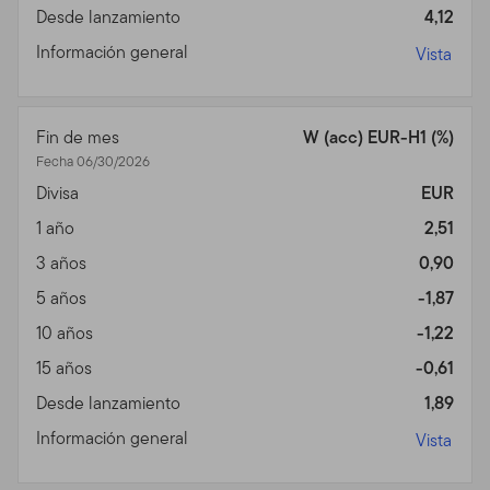
Desde lanzamiento
4,12
Privacidad, Transmisión de
Información general
Vista
Información Personal,
Comunicaciones No
Fin de mes
W (acc) EUR-H1 (%)
Solicitadas y Monitoreo de
Fecha 06/30/2026
Divisa
EUR
Uso
1 año
2,51
Política de Privacidad.
Para inversores individuales de
3 años
0,90
nuestros Fondos, favor ver nuestra Política de
5 años
-1,87
Privacidad para un sumario de la información personal
no pública que podemos acopiar y mantener de
10 años
-1,22
inversores actuales y de ex inversores; nuestra política
15 años
-0,61
con relación al uso de esa información; y las medidas
Desde lanzamiento
1,89
que tomamos para salvaguardarla.
Información general
Vista
Transmisión de Información Personal.
Su uso de este
Sitio puede implicar la trasmisión de información,