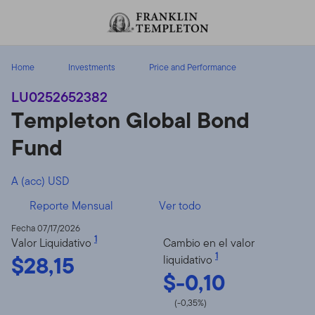
Volver al contenido
Home
Investments
Price and Performance
LU0252652382
Templeton Global Bond
Fund
A (acc) USD
Reporte Mensual
Ver todo
Fecha 07/17/2026
1
Valor Liquidativo
Cambio en el valor
$28,15
1
liquidativo
$-0,10
(-0,35%)