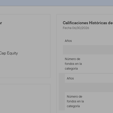
ar
Calificaciones Históricas d
Fecha 06/30/2026
Años
-Cap Equity
Número de
fondos en la
categoría
Años
Número de
fondos en la
categoría
-sr-equity]