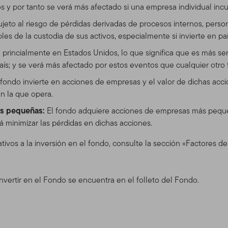
 y por tanto se verá más afectado si una empresa individual incur
s disponibles en el este Sitio. El uso que usted realice de este S
ujeto al riesgo de pérdidas derivadas de procesos internos, perso
 de Uso en vigor en la fecha en que usted accede al Sitio. Hace
es de la custodia de sus activos, especialmente si invierte en paí
diciones de Uso en cualquier momento, sin aviso previo. La fecha d
 Contenidos. Si usted utiliza el Sitio después de que se han envi
 princialmente en Estados Unidos, lo que significa que es más sen
o a las Condiciones de Uso con la actualización.
país; y se verá más afectado por estos eventos que cualquier otr
 fondo invierte en acciones de empresas y el valor de dichas acc
 Sitio
n la que opera.
 servicio y para propósitos informativos solamente, por Templeto
ás pequeñas:
El fondo adquiere acciones de empresas más pequeñ
 (En adelante, " TGAL" o "nosotros") –no está provisto por los fon
 minimizar las pérdidas en dichas acciones.
klin Resources, Inc. [NYSE: BEN] es una organización global de 
ents. A través de varias entidades, Franklin Templeton Investme
tivos a la inversión en el fondo, consulte la sección «Factores de
 de distribución tanto globales como en Estados Unidos a los Fond
cuentas institucionales, al igual que servicios de cuentas internac
nvertir en el Fondo se encuentra en el folleto del Fondo.
para ciertos corredores califica
 e inversionistas