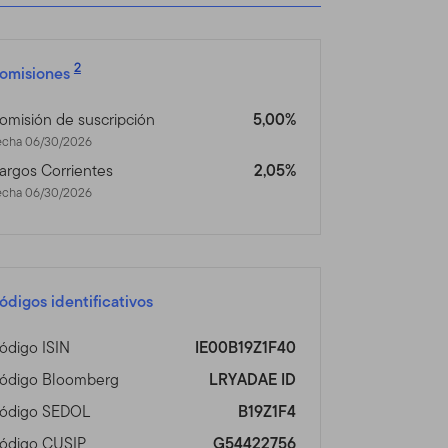
n fuera de los Estados
tos Franklin Templeton
tio no está dirigido a
2
omisiones
se, por favor visite
vicios disponibles
omisión de suscripción
5,00%
echa 06/30/2026
argos Corrientes
2,05%
 un acción o bono, o
echa 06/30/2026
tud, oferta, compra o venta
de las restricciones de
ro asesor profesional.
s en Línea
ódigos identificativos
que haya acordado lo
ódigo ISIN
IE00B19Z1F40
ódigo Bloomberg
LRYADAE ID
tos de Franklin Templeton
ódigo SEDOL
B19Z1F4
 de Franklin Templeton que
ódigo CUSIP
G54422756