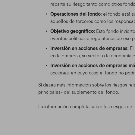
reparte su riesgo tanto como otros fondos
herramientas e informacione
Operaciones del fondo:
el fondo está s
versión de las Condiciones
aquellos de terceros como los responsabl
cambiar el Sitio y las Con
se mostrará en la Tabla de
Objetivo geográfico:
Este fondo invierte
actualizadas, se verá sujet
eventos políticos o regulatorios de ese 
Inversión en acciones de empresas:
El
Espónsor del
en la empresa, su sector o la economía e
El Sitio se provee como un
Inversión en acciones de empresas m
Distributors, Ltd. (“TGAL”)
acciones, en cuyo caso el fondo no podrá
adelante "Fondo(s)"). Fran
Franklin Templeton Investm
Si desea más información sobre los riesgos rela
inversión, de accionista y
principales» del suplemento del fondo.
Franklin Mutual Series y a 
La información completa sobre los riesgos de i
Información 
profesionales