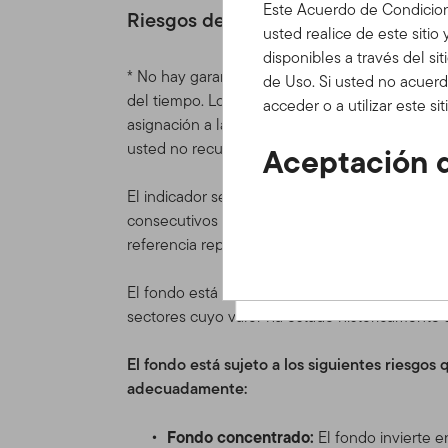
Este Acuerdo de Condicion
Riesgos de inversión
usted realice de este sitio
disponibles a través del si
* No hay garantías de que el fondo se mantenga
de Uso. Si usted no acuerd
del tiempo. Los datos históricos utilizados para
acceder o a utilizar este s
asignación a la categoría más baja no significa 
usted no recupere el importe invertido.
Aceptación d
Actualizacio
El indicador se basa en la volatilidad de los in
consecutivos a 5 años). Cuando una clase de a
Este Acuerdo de Condicion
referencia representativo.
bajo las cuales usted pued
contenidos, herramientas e
El fondo está en su categoría de riesgo y re
colectiva como el "Sitio" o 
sectores cuyo valor ha estado históricamente 
recorrer y/o utilizar el Si
Condiciones de Uso.
El fondo está sujeto a los siguientes riesgo
adecuadamente:
Estas Condiciones de Uso s
acuerdo de cliente o de cu
Fondo concentrado:
El fondo invierte 
Franklin Templeton de cual