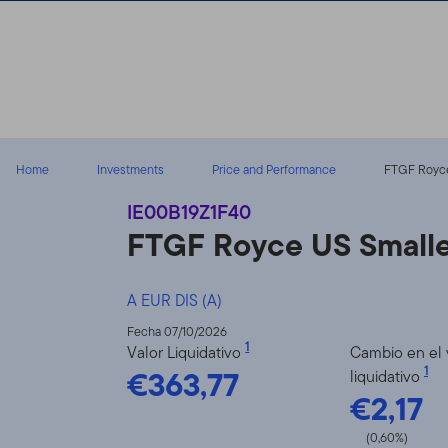
Volver al contenido
Home
Investments
Price and Performance
FTGF Royce 
IE00B19Z1F40
FTGF Royce US Small
A EUR DIS (A)
Fecha 07/10/2026
1
Valor Liquidativo
Cambio en el 
€363,77
1
liquidativo
€2,17
(0,60%)