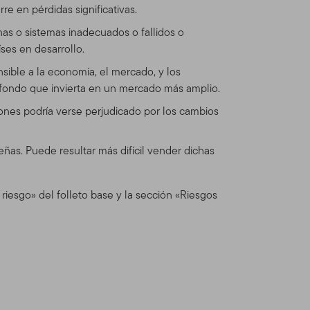
re en pérdidas significativas.
itio está regulado por la
nas o sistemas inadecuados o fallidos o
mos reserva del derecho de
ses en desarrollo.
e cualquier actualización
ado las Condiciones de Uso
sible a la economía, el mercado, y los
o fondo que invierta en un mercado más amplio.
iones podría verse perjudicado por los cambios
n Global Advisors
as. Puede resultar más difícil vender dichas
dos Franklin Templeton (en
inversiones operando como
nts provee servicios de
 riesgo» del folleto base y la sección «Riesgos
os Franklin, Templeton y
ionales separadas.
dos, asesores