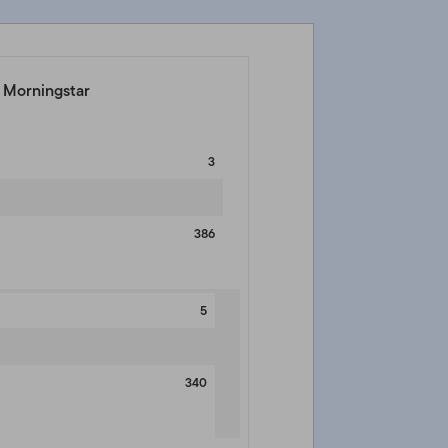
e Morningstar
3
386
5
340