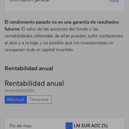
Vista
cualquier otro material o información protegido, a través
de medios que no están provistos por otros con ese
objetivo para su uso específico. Los individuos que
El rendimiento pasado no es una garantía de resultados
intenten acceder sin autorización a estas áreas pueden
futuros.
El valor de las acciones del fondo y las
quedar sujetos a un proceso criminal y/o civil.
rentabilidades obtenidas de ellas pueden sufrir oscilaciones
al alza o a la baja, y es posible que los inversionistas no
Prospectos, Desempeño y
recuperen todo el capital invertido.
Riesgos de Inversión de
los Fondos
Rentabilidad anual
Prospecto.
Para más información sobre cualquiera de
Rentabilidad anual
nuestros fondos ofrecidos, favor contactar a su
Fecha 06/30/2026
representante registrado (asesor financiero) y obtenga
un prospecto o baje un prospecto que contiene
Mensual
Trimestral
información importante sobre los objetivos de inversión
de los fondos, cargos por ventas, gastos y
consideraciones sobre el riesgo involucrado. Debe leer
Fin de mes
LM EUR ACC
(%)
el prospecto cuidadosamente antes de invertir o enviar