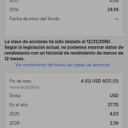
2017
0,70
Privacidad, Transmisión de
2016
24,94
Fecha de inicio del fondo
—
Información Personal,
Comunicaciones No
La clase de acciones ha sido lanzado el 12/31/2050 .
Solicitadas y Monitoreo de
Según la legislación actual, no podemos mostrar datos de
rendimiento con un historial de rendimiento de menos de
Uso
12 meses.
Ver rendimiento de todas las clases de acciones
Política de Privacidad.
Para inversores individuales de
nuestros Fondos, favor ver nuestra Política de
Privacidad para un sumario de la información personal
Fin de mes
A (G) USD ACC (%)
no pública que podemos acopiar y mantener de
Fecha 06/30/2026
inversores actuales y de ex inversores; nuestra política
Divisa
USD
con relación al uso de esa información; y las medidas
En el año
27,70
que tomamos para salvaguardarla.
2025
4,03
Transmisión de Información Personal.
Su uso de este
2024
2,36
Sitio puede implicar la trasmisión de información,