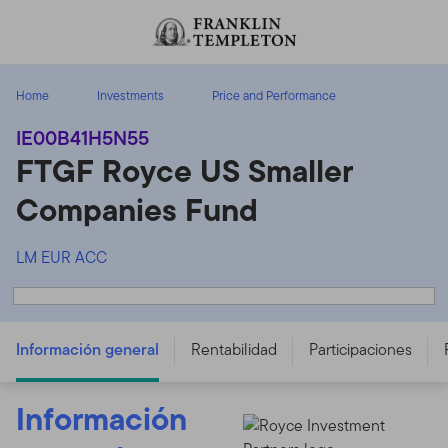
Volver al contenido
Home
Investments
Price and Performance
IE00B41H5N55
FTGF Royce US Smaller
Companies Fund
LM EUR ACC
FTGF Royce US Smaller Companies Fund - LM EUR ACC
- IE00B41H5N55
Información general
Rentabilidad
Participaciones
Información