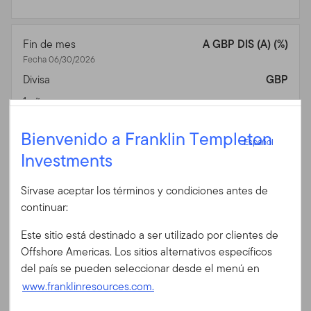
Fin de mes
A GBP DIS (A) (%)
Fecha 06/30/2026
Divisa
GBP
1 año
—
Español
3 años
—
Bienvenido a Franklin Templeton
Español
5 años
—
Investments
Iniciar sesión
10 años
—
Sírvase aceptar los términos y condiciones antes de
15 años
—
ID de usuario
continuar:
Desde lanzamiento
—
Este sitio está destinado a ser utilizado por clientes de
Información general
Vista
Contraseña
Offshore Americas. Los sitios alternativos específicos
del país se pueden seleccionar desde el menú en
www.franklinresources.com.
Fin de mes
A SEK ACC H (%)
Fecha 06/30/2026
¿Es Ud. nuevo en nuestro sitio?