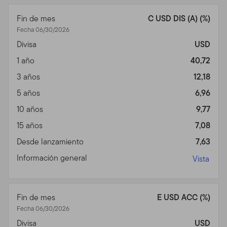
Templeton (en adelante "Fondo(s)"). Franklin
Resources, Inc. [NYSE: BEN] es una organización global
Fin de mes
C USD DIS (A) (%)
de inversiones operando como Franklin Templeton
Fecha 06/30/2026
Investments. A través de varias entidades, Franklin
Divisa
USD
Templeton Investments provee servicios de inversión,
1 año
40,72
de accionista y de distribución tanto globales como en
Estados Unidos a los Fondos Franklin, Templeton y
3 años
12,18
Franklin Mutual Series y a cuentas institucionales, al
5 años
6,96
igual que servicios de cuentas internacionales
10 años
9,77
separadas.
15 años
7,08
Información para ciertos
Desde lanzamiento
7,63
corredores calificados,
Información general
Vista
asesores profesionales e
inversionistas
Fin de mes
E USD ACC (%)
Este sitio está dirigido a ciertos sub distribuidores
Fecha 06/30/2026
calificados que tienen clientes que residen fuera de los
Divisa
USD