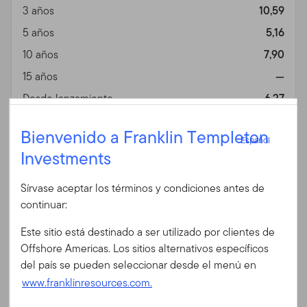
3 años
10,59
5 años
5,16
10 años
7,90
15 años
—
Desde lanzamiento
6,27
06/05/2013
Español
Bienvenido a Franklin Templeton
Español
Investments
Iniciar sesión
Fin de mes
Russell 2000 Index
Fecha 06/30/2026
(Hedged)
(%)
Sírvase aceptar los términos y condiciones antes de
ID de usuario
Divisa
EUR
continuar:
1 año
37,48
Este sitio está destinado a ser utilizado por clientes de
3 años
16,08
Contraseña
Offshore Americas. Los sitios alternativos específicos
del país se pueden seleccionar desde el menú en
5 años
4,58
www.franklinresources.com.
10 años
9,14
¿Es Ud. nuevo en nuestro sitio?