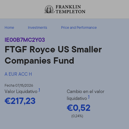
Volver al contenido
Home
Investments
Price and Performance
IE00B7MC2Y03
FTGF Royce US Smaller
Companies Fund
A EUR ACC H
Fecha 07/15/2026
1
Valor Liquidativo
Cambio en el valor
€217,23
1
liquidativo
€0,52
(0,24%)