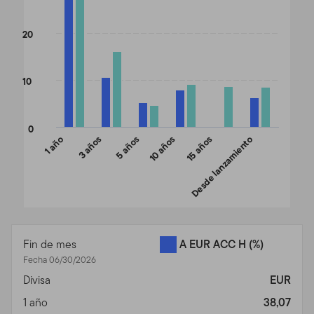
20
10
0
1 año
3 años
5 años
10 años
15 años
Desde lanzamiento
End of interactive chart.
Fin de mes
A EUR ACC H
(%)
Fecha 06/30/2026
Divisa
EUR
1 año
38,07