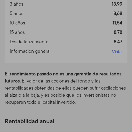
incluyendo datas personales identificables, sobre usted.
3 años
13,99
Su consentimiento a la trasmisión de tal información por
5 años
8,68
medios electrónicos a través de Internet y significará
10 años
11,54
que ese consentimiento será efectivo cada vez que
usted utilice el Sitio.
15 años
8,78
Desde lanzamiento
8,47
Comunicaciones No Solicitadas.
Sus comentarios
sobre este Sitio son bienvenidos y pueden ser utilizados
Información general
Vista
para mejorarlo. Si usted proveyese ideas no solicitadas,
o material de alguna clase ("Comunicaciones") y
nosotros lo utilizáramos para desarrollar o vender
El rendimiento pasado no es una garantía de resultados
productos, servicios, contenidos, herramientas o
futuros.
El valor de las acciones del fondo y las
información, usted acuerda en que podemos hacerlo
rentabilidades obtenidas de ellas pueden sufrir oscilaciones
sin brindarle compensación alguna. Al proveernos de
al alza o a la baja, y es posible que los inversionistas no
tales Comunicaciones, usted nos induce a pensar
recuperen todo el capital invertido.
posee todos los derechos sobre ella. Esto significa que
por la presente otorga a Franklin Templeton una
Rentabilidad anual
licencia perpetua, en todo el mundo, libre de regalías, e
irrevocable para editar, reproducir, informar, publicar y