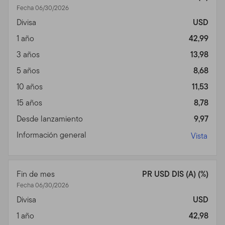
Fecha 06/30/2026
Privacidad, Transmisión de
Divisa
USD
Información Personal,
1 año
42,99
Comunicaciones No
3 años
13,98
5 años
8,68
Solicitadas y Monitoreo de
10 años
11,53
Uso
15 años
8,78
Política de Privacidad.
Para inversores individuales de
Desde lanzamiento
9,97
nuestros Fondos, favor ver nuestra Política de
Información general
Vista
Privacidad para un sumario de la información personal
no pública que podemos acopiar y mantener de
inversores actuales y de ex inversores; nuestra política
Fin de mes
PR USD DIS (A) (%)
con relación al uso de esa información; y las medidas
Fecha 06/30/2026
que tomamos para salvaguardarla.
Divisa
USD
Transmisión de Información Personal.
Su uso de este
1 año
42,98
Sitio puede implicar la trasmisión de información,