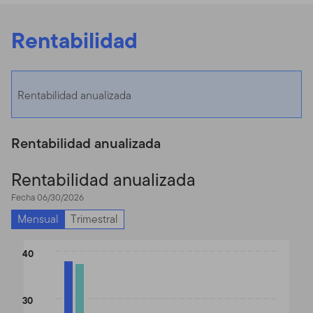
Rentabilidad
Rentabilidad anualizada
Rentabilidad anualizada
Rentabilidad anualizada
Fecha 06/30/2026
Mensual
Trimestral
Chart
40
Bar chart with 2 data series.
The chart has 1 X axis displaying categories.
30
The chart has 1 Y axis displaying values. Data ranges from 4.58 