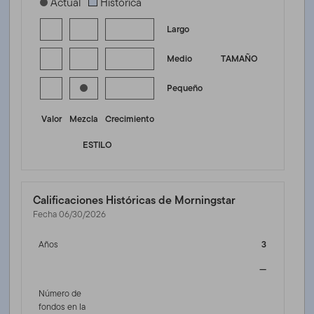
[products.morningstar-stylebox-title-sr-equity]
Actual
Histórica
Largo
Medio
TAMAÑO
Pequeño
Valor
Mezcla
Crecimiento
ESTILO
Calificaciones Históricas de Morningstar
Fecha 06/30/2026
Años
3
—
Número de
fondos en la