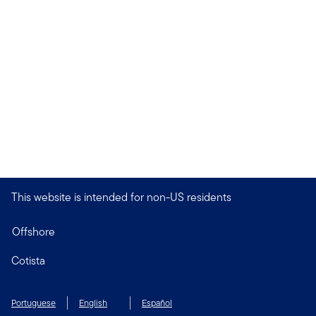
This website is intended for non-US residents
Offshore
Cotista
Portuguese
English
Español