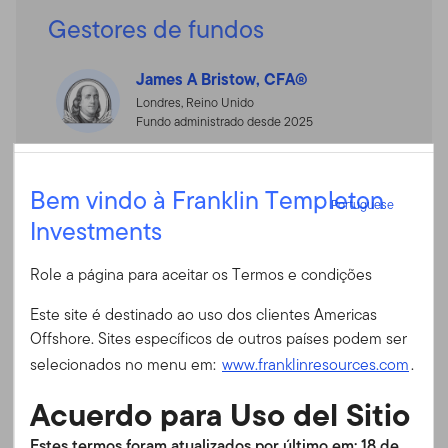
Gestores de fundos
James A Bristow, CFA®
Londres, Reino Unido
Fundo administrado desde 2025
Peter Sartori
Portuguese
Bem vindo à Franklin Templeton
Nassau, Bahamas
Portuguese
Fundo administrado desde 2024
Investments
Entrar
Warren Pustam, CFA®
Role a página para aceitar os Termos e condições
ID do usuário
Nassau, Bahamas
Este site é destinado ao uso dos clientes Americas
Fundo administrado desde 2021
Offshore. Sites específicos de outros países podem ser
Senha
selecionados no menu em:
www.franklinresources.com
.
Christopher Peel, CFA®
Nassau, Bahamas
Acuerdo para Uso del Sitio
Fundo administrado desde 2022
É a primeira vez no nosso site?
Estes termos foram atualizados por último em: 18 de