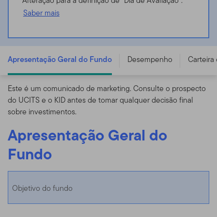
Alteração para a definição de “Dia de Avaliação”.
Saber mais
Templeton Global Focus Fund - A (Ydis) USD -
LU0029864427
Apresentação Geral do Fundo
Desempenho
Carteira
Este é um comunicado de marketing. Consulte o prospecto
do UCITS e o KID antes de tomar qualquer decisão final
sobre investimentos.
Apresentação Geral do
Fundo
Objetivo do fundo