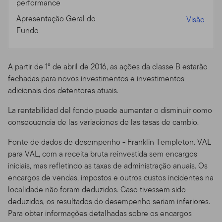
performance
recentes. Você não deve usar o site através de recursos
Apresentação Geral do
ou aparelhos que sejam programados para prover
Visão
Fundo
acesso de alta velocidade, automatizado e repetido, a
menos que esses recursos sejam aprovados por nós.
Áreas Protegidas por Senha.
Acessos a áreas seguras
A partir de 1º de abril de 2016, as ações da classe B estarão
ou protegidas por senha do Site são restringidos apenas
fechadas para novos investimentos e investimentos
a usuários autorizados. Você não pode obter ou tentar
adicionais dos detentores atuais.
obter acesso não autorizado a essas partes do Site, ou a
qualquer outro material ou informação através de
La rentabilidad del fondo puede aumentar o disminuir como
quaisquer meios não intencionalmente disponibilizados
consecuencia de las variaciones de las tasas de cambio.
por nós para uso específico. Indivíduos não autorizados
Fonte de dados de desempenho - Franklin Templeton. VAL
tentando acessar, ou mesmo acessando estas áreas
para VAL, com a receita bruta reinvestida sem encargos
podem estar sujeitos a processos civis ou criminais.
iniciais, mas refletindo as taxas de administração anuais. Os
Prospectos dos Fundos,
encargos de vendas, impostos e outros custos incidentes na
localidade não foram deduzidos. Caso tivessem sido
Performance, e Riscos de
deduzidos, os resultados do desempenho seriam inferiores.
Para obter informações detalhadas sobre os encargos
Investimento