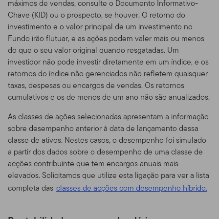
máximos de vendas, consulte o Documento Informativo-
Disponibilidade de Prospectos.
Para mais informações
Chave (KID) ou o prospecto, se houver. O retorno do
sobre qualquer um dos fundos oferecidos, por favor
investimento e o valor principal de um investimento no
contate seu representante designado (consultor
Fundo irão flutuar, e as ações podem valer mais ou menos
financeiro) e obtenha um prospecto, ou faça o
do que o seu valor original quando resgatadas. Um
download de um prospecto, que contém informações
investidor não pode investir diretamente em um índice, e os
importantes sobre os objetivos de cada fundo de
retornos do índice não gerenciados não refletem quaisquer
investimento, taxas de venda, despesas e
taxas, despesas ou encargos de vendas. Os retornos
considerações sobre risco. Você deve ler os prospectos
cumulativos e os de menos de um ano não são anualizados.
com cuidado antes de investir ou enviar dinheiro.
As classes de ações selecionadas apresentam a informação
Performance dos Fundos.
O retorno de investimento e
sobre desempenho anterior à data de lançamento dessa
o valor principal dos fundos vai flutuar com as
classe de ativos. Nestes casos, o desempenho foi simulado
condições de mercado, e você pode ter um ganho ou
a partir dos dados sobre o desempenho de uma classe de
perda quando você vender suas cotas. O valor das
acções contribuinte que tem encargos anuais mais
cotas dos Fundos e a renda acumulada nas cotas, se
elevados. Solicitamos que utilize esta ligação para ver a lista
existir, pode subir ou cair.
Performance anterior não
completa das
classes de acções com desempenho híbrido.
garante resultados futuros.
Fundos e outros produtos
de investimento não são depósitos ou obrigações