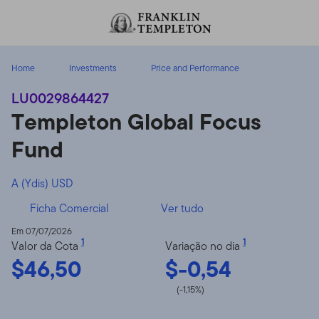
Ir para o índice
Home
Investments
Price and Performance
LU0029864427
Templeton Global Focus
Fund
A (Ydis) USD
Ficha Comercial
Ver tudo
Em 07/07/2026
1
1
Valor da Cota
Variação no dia
$46,50
$-0,54
(-1,15%)