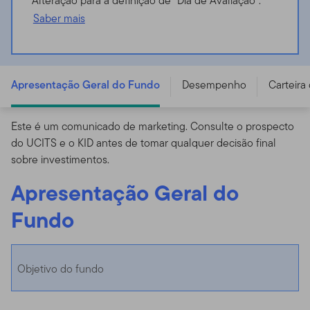
Alteração para a definição de “Dia de Avaliação”.
Saber mais
Templeton Global Focus Fund - C (acc) USD -
LU0152908116
Apresentação Geral do Fundo
Desempenho
Carteira
Este é um comunicado de marketing. Consulte o prospecto
do UCITS e o KID antes de tomar qualquer decisão final
sobre investimentos.
Apresentação Geral do
Fundo
Objetivo do fundo