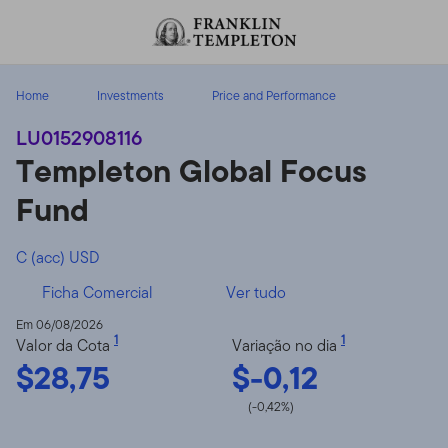
Ir para o índice
Home
Investments
Price and Performance
LU0152908116
Templeton Global Focus
Fund
C (acc) USD
Ficha Comercial
Ver tudo
Em 06/08/2026
1
1
Valor da Cota
Variação no dia
$28,75
$-0,12
(-0,42%)