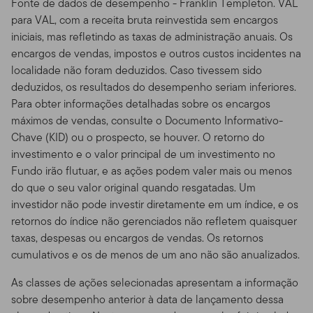
Fonte de dados de desempenho - Franklin Templeton. VAL
recentes. Você não deve usar o site através de recursos
para VAL, com a receita bruta reinvestida sem encargos
ou aparelhos que sejam programados para prover
iniciais, mas refletindo as taxas de administração anuais. Os
acesso de alta velocidade, automatizado e repetido, a
encargos de vendas, impostos e outros custos incidentes na
menos que esses recursos sejam aprovados por nós.
localidade não foram deduzidos. Caso tivessem sido
deduzidos, os resultados do desempenho seriam inferiores.
Áreas Protegidas por Senha.
Acessos a áreas seguras
Para obter informações detalhadas sobre os encargos
ou protegidas por senha do Site são restringidos apenas
máximos de vendas, consulte o Documento Informativo-
a usuários autorizados. Você não pode obter ou tentar
Chave (KID) ou o prospecto, se houver. O retorno do
obter acesso não autorizado a essas partes do Site, ou a
investimento e o valor principal de um investimento no
qualquer outro material ou informação através de
Fundo irão flutuar, e as ações podem valer mais ou menos
quaisquer meios não intencionalmente disponibilizados
do que o seu valor original quando resgatadas. Um
por nós para uso específico. Indivíduos não autorizados
investidor não pode investir diretamente em um índice, e os
tentando acessar, ou mesmo acessando estas áreas
retornos do índice não gerenciados não refletem quaisquer
podem estar sujeitos a processos civis ou criminais.
taxas, despesas ou encargos de vendas. Os retornos
Prospectos dos Fundos,
cumulativos e os de menos de um ano não são anualizados.
Performance, e Riscos de
As classes de ações selecionadas apresentam a informação
sobre desempenho anterior à data de lançamento dessa
Investimento