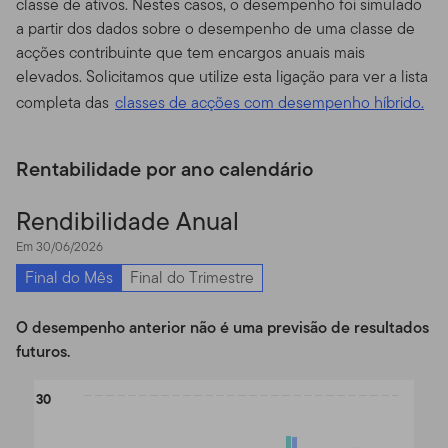
classe de ativos. Nestes casos, o desempenho foi simulado
Disponibilidade de Prospectos.
Para mais informações
a partir dos dados sobre o desempenho de uma classe de
sobre qualquer um dos fundos oferecidos, por favor
acções contribuinte que tem encargos anuais mais
contate seu representante designado (consultor
elevados. Solicitamos que utilize esta ligação para ver a lista
financeiro) e obtenha um prospecto, ou faça o
completa das
classes de acções com desempenho híbrido.
download de um prospecto, que contém informações
importantes sobre os objetivos de cada fundo de
Rentabilidade por ano calendário
investimento, taxas de venda, despesas e
considerações sobre risco. Você deve ler os prospectos
Rendibilidade Anual
com cuidado antes de investir ou enviar dinheiro.
Em 30/06/2026
Performance dos Fundos.
O retorno de investimento e
Final do Mês
Final do Trimestre
o valor principal dos fundos vai flutuar com as
condições de mercado, e você pode ter um ganho ou
O desempenho anterior não é uma previsão de resultados
perda quando você vender suas cotas. O valor das
futuros.
cotas dos Fundos e a renda acumulada nas cotas, se
existir, pode subir ou cair.
Performance anterior não
Chart
30
garante resultados futuros.
Fundos e outros produtos
de investimento não são depósitos ou obrigações
Bar chart with 3 data series.