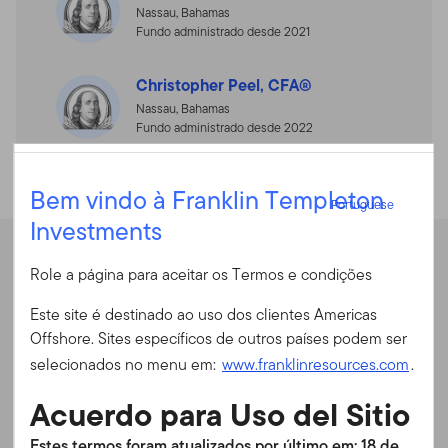
Nassau, Bahamas
Fundo administrado desde 2021
Christopher Peel, CFA®
Nassau, Bahamas
Fundo administrado desde 2022
Portuguese
Bem vindo à Franklin Templeton
Portuguese
Investments
Entrar
Desempenho
Role a página para aceitar os Termos e condições
ID do usuário
Este site é destinado ao uso dos clientes Americas
Offshore. Sites específicos de outros países podem ser
Rentabilidade anual
Senha
selecionados no menu em:
www.franklinresources.com
.
Acuerdo para Uso del Sitio
Rentabilidade anual
É a primeira vez no nosso site?
Estes termos foram atualizados por último em: 18 de