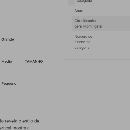
categoria
Anos
Classificação
-sr-equity]
geral Morningstar
Número de
Grande
fundos na
categoria
Médio
TAMANHO
Pequeno
lo revela o estilo de
rtical mostra a