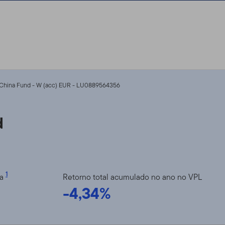
China Fund - W (acc) EUR - LU0889564356
d
1
ia
Retorno total acumulado no ano no VPL
-4,34%