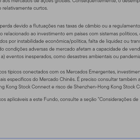
ão aos mercados de ações globais. Consequentemente, o desem
e nosso outro website,
www.franklintempleton.com
, para assistên
 relativamente curtos.
s EUA.
e perda devido a flutuações nas taxas de câmbio ou a regulament
considerado como uma solicitação para que se compra ou se ofere
sco relacionado ao investimento em países com sistemas políticos
ou serviço, para qualquer pessoa em qualquer jurisdição em que ta
os por instabilidade econômica/política, falta de liquidez ou tr
iderada ilegal pelas leis de tal jurisdição. SE VOCÊ ESTIVER EM
ndo condições adversas de mercado afetam a capacidade de vende
a, por favor consulte o seu corretor, advogado, contador, geren
 a) eventos inesperados, como desastres ambientais ou pandemia
do, Usuários e Conta de Acesso
scos típicos conectados com os Mercados Emergentes, investiment
onais específicos do Mercado Chinês. É preciso consultar também a
iste apenas para seu uso pessoal e não comercial, a menos que 
ng Kong Stock Connect e risco de Shenzhen-Hong Kong Stock C
ntes.
cos aplicáveis a este Fundo, consulte a seção "Considerações de
tos negociadores qualificados que possuem clientes com investime
ra dos Estados Unidos. Também dirigido a investidores dos prod
Se você escolher acessar esse site de lugares de dentro dos Est
 e é responsável pelo cumprimento de todas as leis aplicáveis.