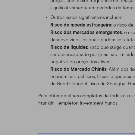
preços, com maior frequência em relaç
americano, por favor visit
significativamente em períodos de tempo
legalmente disponíveis no
Outros riscos significativos incluem:
Risco de moeda estrangeira
: o risco d
Nada neste Site deve ser 
Risco dos mercados emergentes
: o ri
ou qualquer outro produto 
desenvolvidos, os quais podem ser afetad
compra ou venda seja cons
Risco de liquidez
: risco que surge qua
uma das restrições de vend
ser desencadeado por (mas não limitado
particular.
negativo no preço dos ativos.
Risco do Mercado Chinês
Uso Autoriza
: Além dos ri
econômicos, políticos, fiscais e operaci
Uso pessoal.
Esse Site ex
de Bond Connect, risco de Shanghai-Ho
acordado condições difere
Para obter detalhes completos de todos os ris
Franklin Templeton Investment Funds.
Esse site é dirigido a cer
Templeton, e que morem fo
que residam fora dos EUA. 
próprio risco e iniciativa,