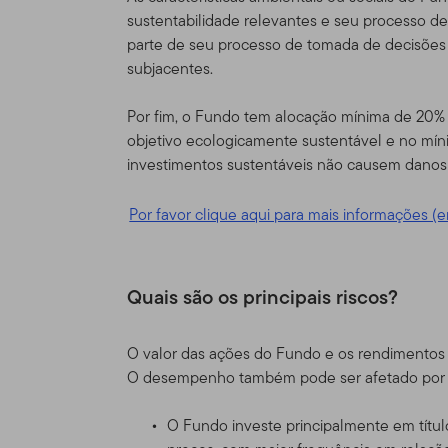
depois dos Termos de Uso
sustentabilidade relevantes e seu processo d
conforme corrigido.
parte de seu processo de tomada de decisões 
subjacentes.
Responsabili
Por fim, o Fundo tem alocação mínima de 20% 
Esse Site é provido como u
objetivo ecologicamente sustentável e no mín
Distributors, Ltd. ("TGAL" 
investimentos sustentáveis não causem danos s
uma organização de invest
entidades da Franklin Tem
Por favor clique aqui para mais informações (e
globalmente a acionistas, 
institucionais, bem como 
Informações 
Quais são os principais riscos?
autorizados,
O valor das ações do Fundo e os rendimentos 
Este site é destinado a ce
O desempenho também pode ser afetado por flu
e tenham investimentos no
Templeton que também resi
O Fundo investe principalmente em títulos
não é de forma alguma des