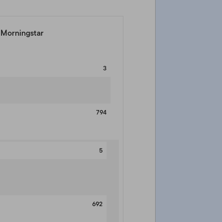
a Morningstar
3
794
5
692