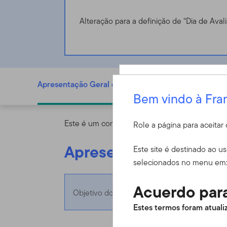
Alteração para a definição de “Dia de Aval
Templeton China Fund - W (acc) EUR - LU0889564356
Apresentação Geral do Fundo
D
Bem vindo à Fra
Entrar
Este é um comunicado de marketing. Consulte 
Role a página para aceita
ID do usuário
Apresentação Geral d
Este site é destinado ao u
selecionados no menu em
Acuerdo para
Objetivo do fundo
Senha
Estes termos foram atualiz