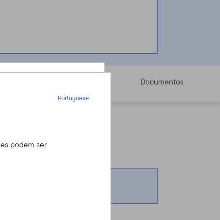
Preço
Documentos
Portuguese
Portuguese
inal sobre investimentos.
íses podem ser
 seu assessor
iro, mas tem uma
o através do Serviço
rmações.
ore