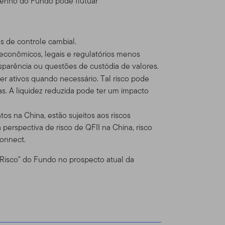
penho do Fundo pode flutuar
cia com produtos e serviços
os de controle cambial.
ça para venda um título,
, econômicos, legais e regulatórios menos
l solicitação, oferta,
ansparência ou questões de custódia de valores.
 DÚVIDA sobre qualquer
r ativos quando necessário. Tal risco pode
te de banco ou consultor
s. A liquidez reduzida pode ter um impacto
 Online
os na China, estão sujeitos aos riscos
 perspectiva de risco de QFII na China, risco
tenhamos formalmente
onnect.
 Risco" do Fundo no prospecto atual da
ntos nos produtos Franklin
utos Franklin Templeton
ados Unidos, o faz por seu