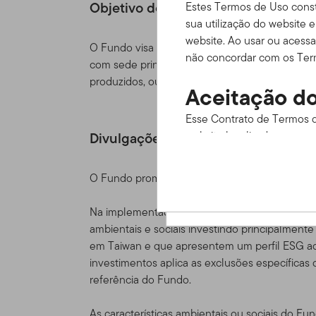
Objetivo do fundo
Estes Termos de Uso const
sua utilização do website 
website. Ao usar ou acessa
O Fundo visa alcançar uma valorização do capit
não concordar com os Term
com sede principal na China, Hong Kong ou Ta
produzidos, ou têm a parte principal dos seus
Aceitação do
Esse Contrato de Termos d
website localizado em www
Divulgações relacionadas com a sus
informações disponíveis at
os termos de uso cuidado
O Fundo promove características ambientais e
em estar legalmente vincu
Na implementação do processo de critérios amb
Estes Termos de Uso funci
ambientais e sociais investindo principalment
ou acordo de cliente ou d
em Taiwan e que apresentem um perfil ESG ade
serviços, informação e con
investimentos aplica as exclusões específic
nós) que estejam disponív
referência do Fundo.
data do acesso ao Site fei
momento, sem aviso prévio
As características ambientais ou sociais do Fu