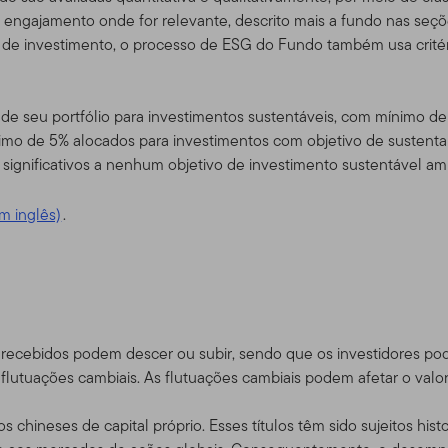
 acrescentados serem postados, estará pressuposto que concor
e engajamento onde for relevante, descrito mais a fundo nas seç
de investimento, o processo de ESG do Fundo também usa critério
dade do Site
de seu portfólio para investimentos sustentáveis, com mínimo d
m serviço, e para fins exclusivamente de informação, pela Templ
imo de 5% alocados para investimentos com objetivo de sustenta
ou "Nós") – não é mantido pelos Fundos da Franklin. A Franklin Re
ignificativos a nenhum objetivo de investimento sustentável amb
imento global que opera como Franklin Templeton Investments. A
pleton, a Franklin Templeton Investments provê investimento no
m inglês)
.
bem como serviços do tipo Franklin, Templeton and Franklin Mutu
contas de serviço de gerenciamento separadas.
para certos negociadores quali
 consultores e investidores
recebidos podem descer ou subir, sendo que os investidores pod
rtos sub-distribuidores autorizados que tenham clientes que resi
tuações cambiais. As flutuações cambiais podem afetar o valor 
s produtos da Franklin Templeton, bem como investidores dos pr
dam fora dos EUA, e também certos consultores profissionais qu
 chineses de capital próprio. Esses títulos têm sido sujeitos hist
tinado a investidores residentes nos Estados Unidos.
Se você f