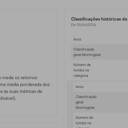
Classificações históricas d
Em 30/06/2026
Anos
Classificação
geral Morningstar
Número de
fundos na
categoria
o mede os retornos
 uma média ponderada dos
Anos
 às suas métricas de
Classificação
licável).
geral
Morningstar
Número de
fundos na