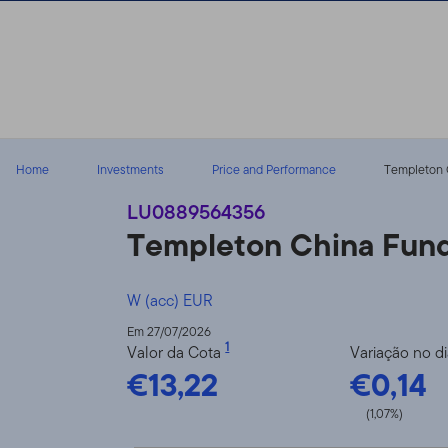
Ir para o índice
Home
Investments
Price and Performance
Templeton 
LU0889564356
Templeton China Fun
W (acc) EUR
Em 27/07/2026
1
Valor da Cota
Variação no d
€13,22
€0,14
(1,07%)