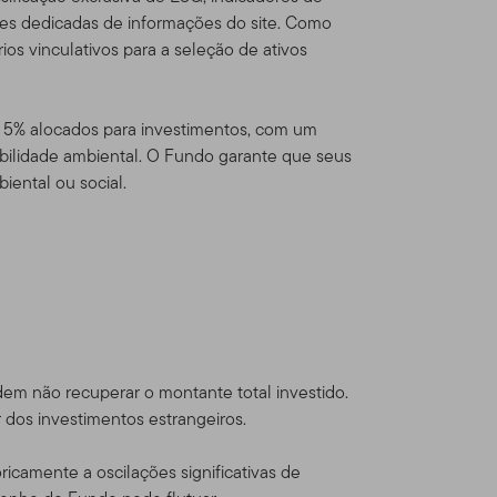
dou com os Termos de Uso,
ões dedicadas de informações do site. Como
s vinculativos para a seleção de ativos
e 5% alocados para investimentos, com um
eton Global Advisors
bilidade ambiental. O Fundo garante que seus
sources, Inc. [NYSE: BEN] é
iental ou social.
través de várias
s Estados Unidos e
al Series Funds e contas
ficados e
em não recuperar o montante total investido.
dam fora dos Estados Unidos
dos investimentos estrangeiros.
odutos Franklin
alificados.
Este website
oricamente a oscilações significativas de
or um investidor norte-