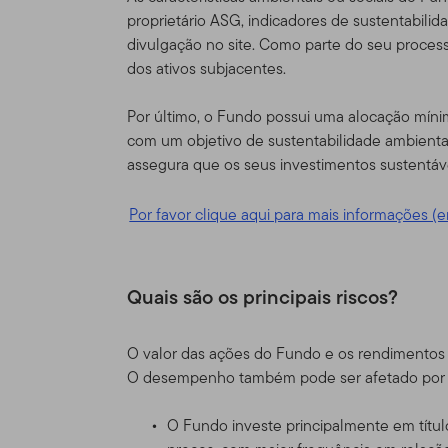
depois dos Termos de Uso
proprietário ASG, indicadores de sustentabili
conforme corrigido.
divulgação no site. Como parte do seu process
dos ativos subjacentes.
Responsabili
Por último, o Fundo possui uma alocação mín
Esse Site é provido como u
com um objetivo de sustentabilidade ambienta
Distributors, Ltd. ("TGAL" 
assegura que os seus investimentos sustentáve
uma organização de invest
entidades da Franklin Tem
Por favor clique aqui para mais informações (e
globalmente a acionistas, 
institucionais, bem como 
Informações 
Quais são os principais riscos?
autorizados,
O valor das ações do Fundo e os rendimentos 
Este site é destinado a ce
O desempenho também pode ser afetado por flu
e tenham investimentos no
Templeton que também resi
O Fundo investe principalmente em títulos
não é de forma alguma des