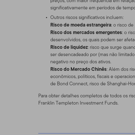
preços, com maior frequência em relaç
americano, por favor visit
significativamente em períodos de tempo
legalmente disponíveis no
Outros riscos significativos incluem:
Risco de moeda estrangeira
: o risco d
Nada neste Site deve ser 
Risco dos mercados emergentes
: o ri
ou qualquer outro produto 
desenvolvidos, os quais podem ser afetad
compra ou venda seja cons
Risco de liquidez
: risco que surge qua
uma das restrições de vend
ser desencadeado por (mas não limitado
particular.
negativo no preço dos ativos.
Risco do Mercado Chinês
Uso Autoriza
: Além dos ri
econômicos, políticos, fiscais e operaci
Uso pessoal.
Esse Site ex
de Bond Connect, risco de Shanghai-Ho
acordado condições difere
Para obter detalhes completos de todos os ris
Franklin Templeton Investment Funds.
Esse site é dirigido a cer
Templeton, e que morem fo
que residam fora dos EUA. 
próprio risco e iniciativa,