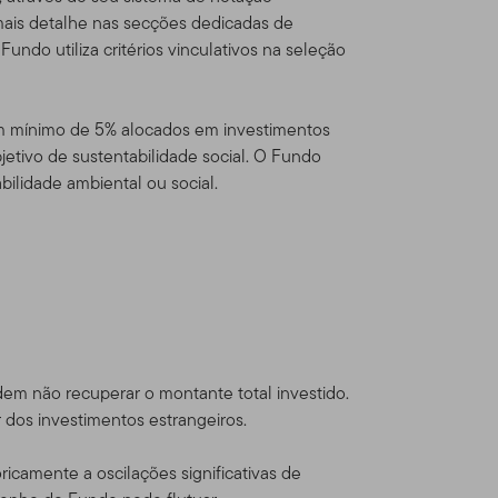
dou com os Termos de Uso,
 mais detalhe nas secções dedicadas de
ndo utiliza critérios vinculativos na seleção
um mínimo de 5% alocados em investimentos
eton Global Advisors
etivo de sustentabilidade social. O Fundo
sources, Inc. [NYSE: BEN] é
bilidade ambiental ou social.
través de várias
s Estados Unidos e
al Series Funds e contas
ficados e
em não recuperar o montante total investido.
dam fora dos Estados Unidos
dos investimentos estrangeiros.
odutos Franklin
alificados.
Este website
oricamente a oscilações significativas de
or um investidor norte-