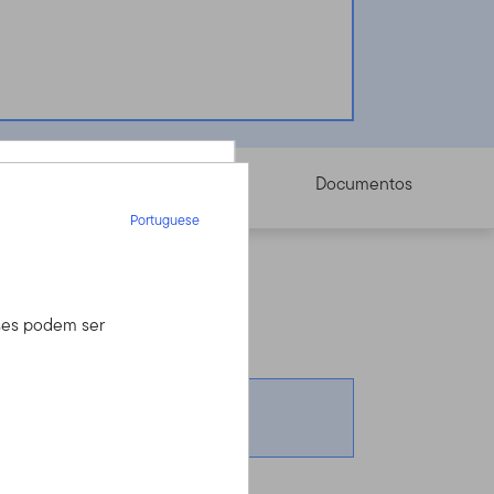
Preço
Documentos
Portuguese
Portuguese
inal sobre investimentos.
íses podem ser
 seu assessor
iro, mas tem uma
o através do Serviço
rmações.
ore