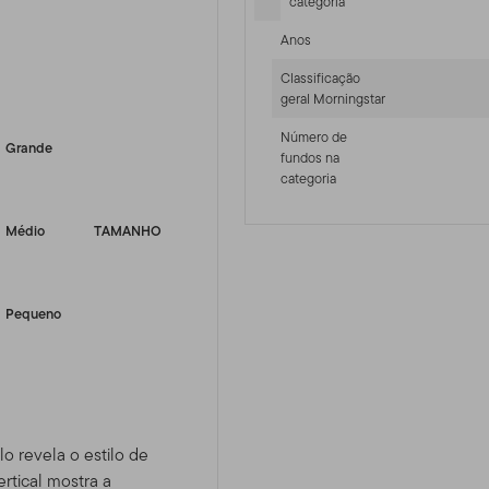
categoria
Anos
Classificação
-sr-equity]
geral Morningstar
Número de
Grande
fundos na
categoria
Médio
TAMANHO
Pequeno
lo revela o estilo de
rtical mostra a