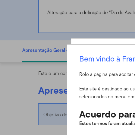
Alteração para a definição de “Dia de Aval
Templeton China Fund - N (acc) USD - LU0188151178
Apresentação Geral do Fundo
D
Bem vindo à Fra
Entrar
Este é um comunicado de marketing. Consulte 
Role a página para aceita
ID do usuário
Apresentação Geral d
Este site é destinado ao u
selecionados no menu em
Acuerdo para
Objetivo do fundo
Senha
Estes termos foram atualiz