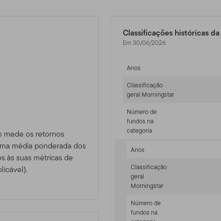
Classificações históricas d
Em 30/06/2026
Anos
Classificação
geral Morningstar
Número de
fundos na
categoria
o mede os retornos
 uma média ponderada dos
Anos
 às suas métricas de
Classificação
licável).
geral
Morningstar
Número de
fundos na