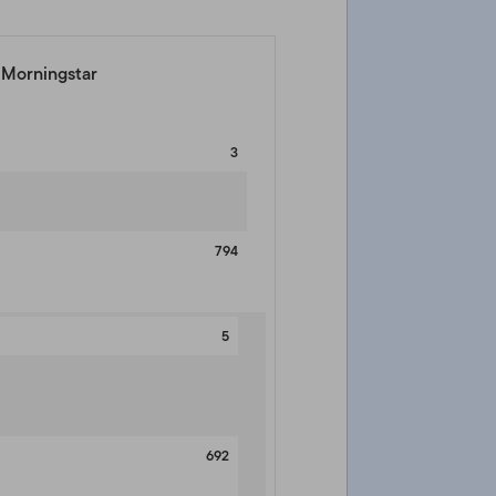
a Morningstar
3
794
5
692