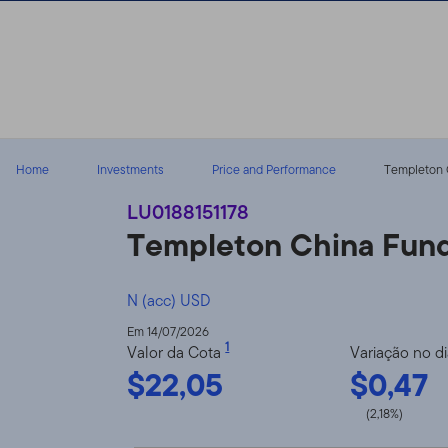
Ir para o índice
Home
Investments
Price and Performance
Templeton 
LU0188151178
Templeton China Fun
N (acc) USD
Em 14/07/2026
1
Valor da Cota
Variação no d
$22,05
$0,47
(2,18%)