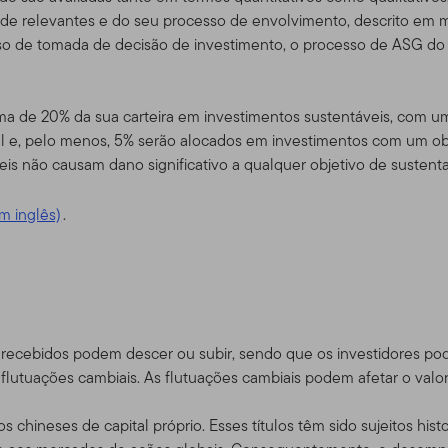
 acrescentados serem postados, estará pressuposto que concor
dade relevantes e do seu processo de envolvimento, descrito em
o de tomada de decisão de investimento, o processo de ASG do Fu
dade do Site
ima de 20% da sua carteira em investimentos sustentáveis, com 
m serviço, e para fins exclusivamente de informação, pela Templ
l e, pelo menos, 5% serão alocados em investimentos com um obj
ou "Nós") – não é mantido pelos Fundos da Franklin. A Franklin Re
is não causam dano significativo a qualquer objetivo de sustenta
imento global que opera como Franklin Templeton Investments. A
pleton, a Franklin Templeton Investments provê investimento no
m inglês)
.
bem como serviços do tipo Franklin, Templeton and Franklin Mutu
contas de serviço de gerenciamento separadas.
para certos negociadores quali
 consultores e investidores
recebidos podem descer ou subir, sendo que os investidores pod
rtos sub-distribuidores autorizados que tenham clientes que resi
tuações cambiais. As flutuações cambiais podem afetar o valor 
s produtos da Franklin Templeton, bem como investidores dos pr
dam fora dos EUA, e também certos consultores profissionais qu
 chineses de capital próprio. Esses títulos têm sido sujeitos hist
tinado a investidores residentes nos Estados Unidos.
Se você f