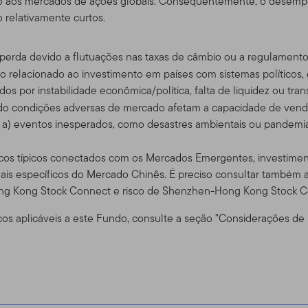
ão aos mercados de ações globais. Consequentemente, o desem
e nosso outro website,
www.franklintempleton.com
, para assistên
 relativamente curtos.
s EUA.
e perda devido a flutuações nas taxas de câmbio ou a regulament
considerado como uma solicitação para que se compra ou se ofere
sco relacionado ao investimento em países com sistemas políticos
ou serviço, para qualquer pessoa em qualquer jurisdição em que ta
os por instabilidade econômica/política, falta de liquidez ou tr
iderada ilegal pelas leis de tal jurisdição. SE VOCÊ ESTIVER EM
ndo condições adversas de mercado afetam a capacidade de vende
a, por favor consulte o seu corretor, advogado, contador, geren
 a) eventos inesperados, como desastres ambientais ou pandemia
do, Usuários e Conta de Acesso
scos típicos conectados com os Mercados Emergentes, investiment
onais específicos do Mercado Chinês. É preciso consultar também a
iste apenas para seu uso pessoal e não comercial, a menos que 
ng Kong Stock Connect e risco de Shenzhen-Hong Kong Stock C
ntes.
cos aplicáveis a este Fundo, consulte a seção "Considerações de
tos negociadores qualificados que possuem clientes com investime
ra dos Estados Unidos. Também dirigido a investidores dos prod
Se você escolher acessar esse site de lugares de dentro dos Est
 e é responsável pelo cumprimento de todas as leis aplicáveis.