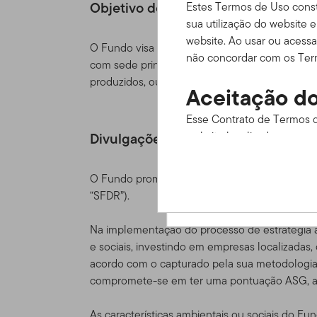
Objetivo do fundo
Estes Termos de Uso const
sua utilização do website 
website. Ao usar ou acessa
O Fundo visa alcançar uma valorização do capit
não concordar com os Term
com sede principal na China, Hong Kong ou Ta
produzidos, ou têm a parte principal dos seus
Aceitação do
Esse Contrato de Termos d
website localizado em www
Divulgações relacionadas com a sus
informações disponíveis at
os termos de uso cuidado
O Fundo promove características ambientais e
em estar legalmente vincu
“SFDR”).
Estes Termos de Uso funci
Na implementação do processo de estratégia a
ou acordo de cliente ou d
e sociais, investindo em empresas localizadas
serviços, informação e con
acordo com o capturado pela sua metodologia 
nós) que estejam disponív
compromete-se em ter uma pontuação ASG, ao 
data do acesso ao Site fei
momento, sem aviso prévio
As características ambientais ou sociais do Fu