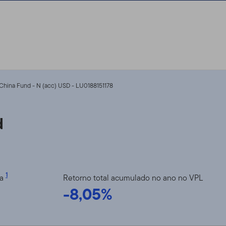
China Fund - N (acc) USD - LU0188151178
d
1
ia
Retorno total acumulado no ano no VPL
-8,05%