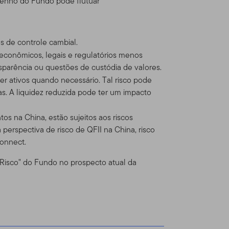
penho do Fundo pode flutuar
cia com produtos e serviços
os de controle cambial.
ça para venda um título,
, econômicos, legais e regulatórios menos
l solicitação, oferta,
ansparência ou questões de custódia de valores.
 DÚVIDA sobre qualquer
r ativos quando necessário. Tal risco pode
te de banco ou consultor
s. A liquidez reduzida pode ter um impacto
 Online
os na China, estão sujeitos aos riscos
 perspectiva de risco de QFII na China, risco
tenhamos formalmente
onnect.
 Risco" do Fundo no prospecto atual da
ntos nos produtos Franklin
utos Franklin Templeton
ados Unidos, o faz por seu