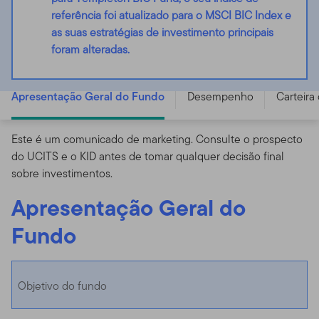
referência foi atualizado para o MSCI BIC Index e
as suas estratégias de investimento principais
foram alteradas.
Templeton BIC Fund - N (acc) USD - LU0229945810
Apresentação Geral do Fundo
Desempenho
Carteira
Este é um comunicado de marketing. Consulte o prospecto
do UCITS e o KID antes de tomar qualquer decisão final
sobre investimentos.
Apresentação Geral do
Fundo
Objetivo do fundo