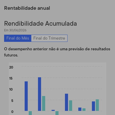
Rentabilidade anual
Rendibilidade Acumulada
Em 30/06/2026
Final do Mês
Final do Trimestre
O desempenho anterior não é uma previsão de resultados
futuros.
Chart
20
Bar chart with 2 data series.
15
The chart has 1 X axis displaying categories.
The chart has 1 Y axis displaying values. Data ranges from -5.06 
10
5
0