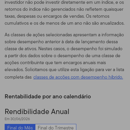
investidor não pode investir diretamente em um índice, e os
conduta ou negligência. Notifique-nos imediatamente
retornos do índice não gerenciados não refletem quaisquer
se você tomar consciência de algum tipo de perda,
taxas, despesas ou encargos de vendas. Os retornos
exibição/uso não autorizado ou roubo de sua senha.
cumulativos e os de menos de um ano não são anualizados.
Não há pedidos.
Nada neste Site deve ser considerado
As classes de ações selecionadas apresentam a informação
como um pedido de compra, ou oferta e venda, ou
sobre desempenho anterior à data de lançamento dessa
ainda recomendação para algum título, produto ou
classe de ativos. Nestes casos, o desempenho foi simulado
serviço para qualquer pessoa em qualquer jurisdição
a partir dos dados sobre o desempenho de uma classe de
em que tal solicitação, oferta, compra ou venda seja
acções contribuinte que tem encargos anuais mais
considerada ilegal pelas leis de tal jurisdição.
elevados. Solicitamos que utilize esta ligação para ver a lista
Não há recomendação de investimentos ou
completa das
classes de acções com desempenho híbrido.
consultoria pessoal; uso das ferramentas.
Este site não
pretende oferecer qualquer consultoria sobre impostos,
Rentabilidade por ano calendário
aspectos legais, seguros ou dicas de investimento, e
nada nesse Site deve ser visto como uma
Rendibilidade Anual
recomendação, de nossa parte ou da de terceiros, para
que se adquira ou se abra mão de qualquer título ou
Em 30/06/2026
investimento, ou ainda um incentivo para que se
Final do Mês
Final do Trimestre