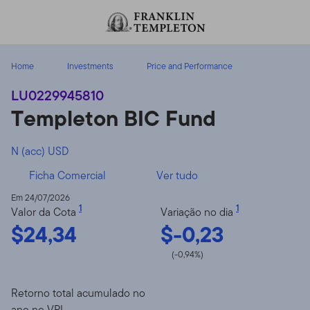
Ir para o índice
Home
Investments
Price and Performance
LU0229945810
Templeton BIC Fund
N (acc) USD
Ficha Comercial
Ver tudo
Em 24/07/2026
1
1
Valor da Cota
Variação no dia
$24,34
$-0,23
(-0,94%)
Retorno total acumulado no
ano no VPL