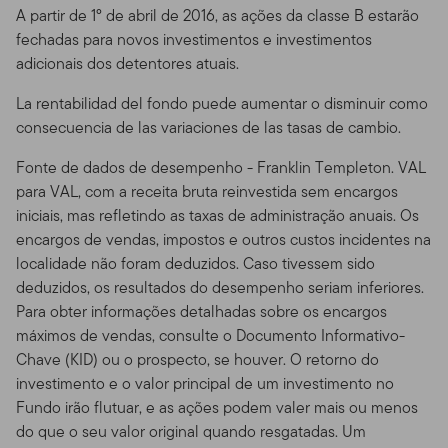
pessoal e não comercial, a menos que tenhamos
A partir de 1º de abril de 2016, as ações da classe B estarão
formalmente acordado condições diferentes.
fechadas para novos investimentos e investimentos
adicionais dos detentores atuais.
Esse site é dirigido a certos negociadores qualificados
que possuem clientes com investimentos nos produtos
La rentabilidad del fondo puede aumentar o disminuir como
Franklin Templeton, e que morem fora dos Estados
consecuencia de las variaciones de las tasas de cambio.
Unidos. Também dirigido a investidores dos produtos
Franklin Templeton que residam fora dos EUA. Se você
Fonte de dados de desempenho - Franklin Templeton. VAL
escolher acessar esse site de lugares de dentro dos
para VAL, com a receita bruta reinvestida sem encargos
Estados Unidos, o faz por seu próprio risco e iniciativa, e
iniciais, mas refletindo as taxas de administração anuais. Os
é responsável pelo cumprimento de todas as leis
encargos de vendas, impostos e outros custos incidentes na
aplicáveis.
localidade não foram deduzidos. Caso tivessem sido
deduzidos, os resultados do desempenho seriam inferiores.
Sua Conta de Acesso Online.
Se você mantiver uma
Para obter informações detalhadas sobre os encargos
conta de acesso através de nosso Site, é responsável
máximos de vendas, consulte o Documento Informativo-
único por manter a confiabilidade de sua conta e de sua
Chave (KID) ou o prospecto, se houver. O retorno do
senha (ou Número de Identificação Pessoal - PIN) e por
investimento e o valor principal de um investimento no
controlar o acesso em seu computador. Você concorda
Fundo irão flutuar, e as ações podem valer mais ou menos
em assumir todas as responsabilidades do que ocorrer
do que o seu valor original quando resgatadas. Um
dentro de sua conta e do uso da senha sob sua