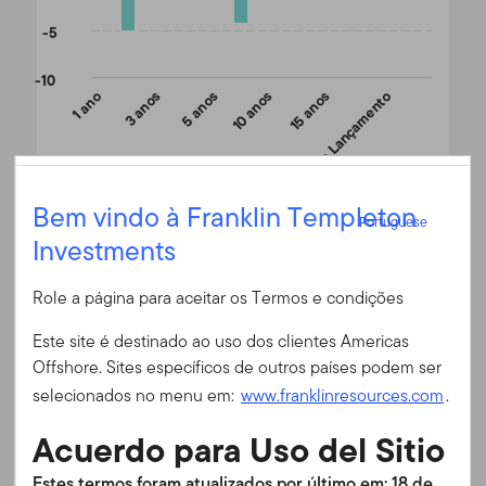
-5
-10
1 ano
3 anos
5 anos
10 anos
Desde o Lançamento
15 anos
Portuguese
Bem vindo à Franklin Templeton
End of interactive chart.
Portuguese
Investments
Entrar
Fim do mês
N (acc) USD
(%)
Em 30/06/2026
Role a página para aceitar os Termos e condições
ID do usuário
Moeda
USD
Este site é destinado ao uso dos clientes Americas
1 ano
13,37
Offshore. Sites específicos de outros países podem ser
Senha
3 anos
15,30
selecionados no menu em:
www.franklinresources.com
.
5 anos
0,62
Acuerdo para Uso del Sitio
10 anos
7,85
É a primeira vez no nosso site?
Estes termos foram atualizados por último em: 18 de