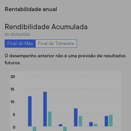
Rentabilidade anual
Rendibilidade Acumulada
Em 30/06/2026
Final do Mês
Final do Trimestre
O desempenho anterior não é uma previsão de resultados
futuros.
Chart
20
Bar chart with 2 data series.
15
The chart has 1 X axis displaying categories.
The chart has 1 Y axis displaying values. Data ranges from -5.06
10
5
0