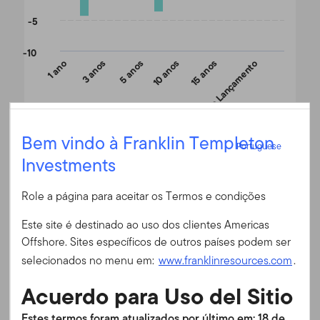
-5
-10
1 ano
3 anos
5 anos
10 anos
Desde o Lançamento
15 anos
Portuguese
Bem vindo à Franklin Templeton
End of interactive chart.
Portuguese
Investments
Entrar
Fim do mês
A (acc) USD
(%)
Em 30/06/2026
Role a página para aceitar os Termos e condições
ID do usuário
Moeda
USD
Este site é destinado ao uso dos clientes Americas
1 ano
13,92
Offshore. Sites específicos de outros países podem ser
Senha
3 anos
15,87
selecionados no menu em:
www.franklinresources.com
.
5 anos
1,13
Acuerdo para Uso del Sitio
10 anos
8,40
É a primeira vez no nosso site?
Estes termos foram atualizados por último em: 18 de