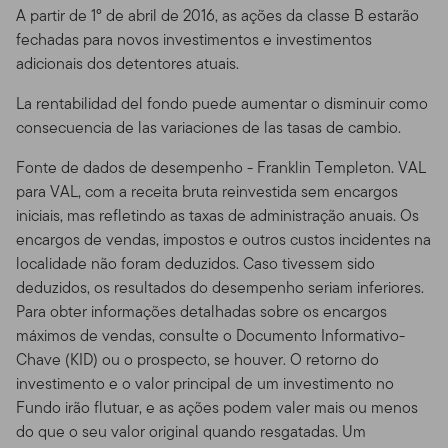
pessoal e não comercial, a menos que tenhamos
A partir de 1º de abril de 2016, as ações da classe B estarão
formalmente acordado condições diferentes.
fechadas para novos investimentos e investimentos
adicionais dos detentores atuais.
Esse site é dirigido a certos negociadores qualificados
que possuem clientes com investimentos nos produtos
La rentabilidad del fondo puede aumentar o disminuir como
Franklin Templeton, e que morem fora dos Estados
consecuencia de las variaciones de las tasas de cambio.
Unidos. Também dirigido a investidores dos produtos
Franklin Templeton que residam fora dos EUA. Se você
Fonte de dados de desempenho - Franklin Templeton. VAL
escolher acessar esse site de lugares de dentro dos
para VAL, com a receita bruta reinvestida sem encargos
Estados Unidos, o faz por seu próprio risco e iniciativa, e
iniciais, mas refletindo as taxas de administração anuais. Os
é responsável pelo cumprimento de todas as leis
encargos de vendas, impostos e outros custos incidentes na
aplicáveis.
localidade não foram deduzidos. Caso tivessem sido
deduzidos, os resultados do desempenho seriam inferiores.
Sua Conta de Acesso Online.
Se você mantiver uma
Para obter informações detalhadas sobre os encargos
conta de acesso através de nosso Site, é responsável
máximos de vendas, consulte o Documento Informativo-
único por manter a confiabilidade de sua conta e de sua
Chave (KID) ou o prospecto, se houver. O retorno do
senha (ou Número de Identificação Pessoal - PIN) e por
investimento e o valor principal de um investimento no
controlar o acesso em seu computador. Você concorda
Fundo irão flutuar, e as ações podem valer mais ou menos
em assumir todas as responsabilidades do que ocorrer
do que o seu valor original quando resgatadas. Um
dentro de sua conta e do uso da senha sob sua