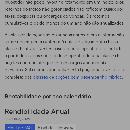
investidor não pode investir diretamente em um índice, e os
conduta ou negligência. Notifique-nos imediatamente
retornos do índice não gerenciados não refletem quaisquer
se você tomar consciência de algum tipo de perda,
taxas, despesas ou encargos de vendas. Os retornos
exibição/uso não autorizado ou roubo de sua senha.
cumulativos e os de menos de um ano não são anualizados.
Não há pedidos.
Nada neste Site deve ser considerado
As classes de ações selecionadas apresentam a informação
como um pedido de compra, ou oferta e venda, ou
sobre desempenho anterior à data de lançamento dessa
ainda recomendação para algum título, produto ou
classe de ativos. Nestes casos, o desempenho foi simulado
serviço para qualquer pessoa em qualquer jurisdição
a partir dos dados sobre o desempenho de uma classe de
em que tal solicitação, oferta, compra ou venda seja
acções contribuinte que tem encargos anuais mais
considerada ilegal pelas leis de tal jurisdição.
elevados. Solicitamos que utilize esta ligação para ver a lista
Não há recomendação de investimentos ou
completa das
classes de acções com desempenho híbrido.
consultoria pessoal; uso das ferramentas.
Este site não
pretende oferecer qualquer consultoria sobre impostos,
Rentabilidade por ano calendário
aspectos legais, seguros ou dicas de investimento, e
nada nesse Site deve ser visto como uma
Rendibilidade Anual
recomendação, de nossa parte ou da de terceiros, para
que se adquira ou se abra mão de qualquer título ou
Em 30/06/2026
investimento, ou ainda um incentivo para que se
Final do Mês
Final do Trimestre