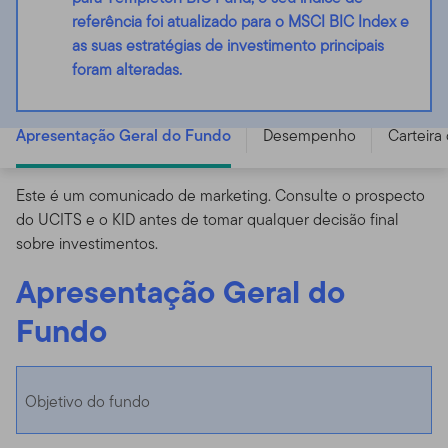
referência foi atualizado para o MSCI BIC Index e
as suas estratégias de investimento principais
foram alteradas.
Templeton BIC Fund - A (acc) USD - LU0229945570
Apresentação Geral do Fundo
Desempenho
Carteira
Este é um comunicado de marketing. Consulte o prospecto
do UCITS e o KID antes de tomar qualquer decisão final
sobre investimentos.
Apresentação Geral do
Fundo
Objetivo do fundo