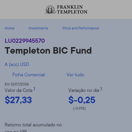
Ir para o índice
Home
Investments
Price and Performance
LU0229945570
Templeton BIC Fund
A (acc) USD
Ficha Comercial
Ver tudo
Em 13/07/2026
1
1
Valor da Cota
Variação no dia
$27,33
$-0,25
(-0,91%)
Retorno total acumulado no
ano no VPL