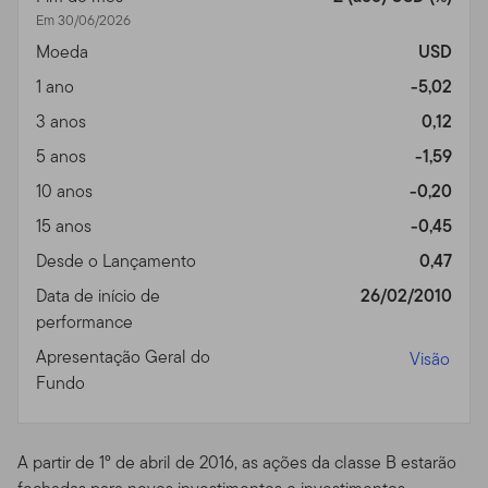
especialmente em países em desenvolvimento,
Em 30/06/2026
possuem riscos adicionais como a moeda, a volatilidade
Moeda
USD
do mercado e as instabilidades políticas e sociais. Esses
riscos e outros riscos particulares a que os fundos estão
1 ano
-5,02
sujeitos, como os especializados por setor da indústria
3 anos
0,12
ou uso de títulos complexos, estão discutidos nos
5 anos
-1,59
prospectos de cada fundo.
10 anos
-0,20
Privacidade, Transmissão
15 anos
-0,45
de Informação Pessoal,
Desde o Lançamento
0,47
Comunicação Não
Data de início de
26/02/2010
performance
Solicitada e
Apresentação Geral do
Visão
Monitoramento do Uso
Fundo
Política de Privacidade.
Para investidores individuais
de nossos Fundos, por favor leia nossa Política de
A partir de 1º de abril de 2016, as ações da classe B estarão
Privacidade para um resumo sobre as informações