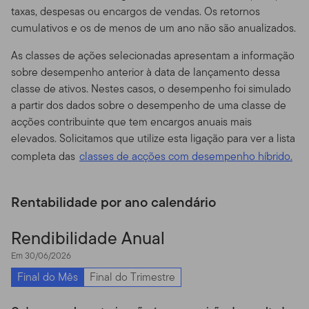
taxas, despesas ou encargos de vendas. Os retornos
prover tais Comunicações, você está nos dizendo que
cumulativos e os de menos de um ano não são anualizados.
possui todos os direitos dela. isso significa que você a
partir de então garante à Franklin Templeton uma
As classes de ações selecionadas apresentam a informação
licença perpétua, mundial irrevogável e livre de
sobre desempenho anterior à data de lançamento dessa
royalties para editar, reproduzir, revelar, transmitir,
classe de ativos. Nestes casos, o desempenho foi simulado
publicar ou postar sua Comunicação ou no Site ou em
a partir dos dados sobre o desempenho de uma classe de
outro lugar, sem que haja dívida ou obrigação para com
acções contribuinte que tem encargos anuais mais
você. A Franklin Templeton é livre para utilizar qualquer
elevados. Solicitamos que utilize esta ligação para ver a lista
idéia conceito, know-how ou técnicas obtidas através de
completa das
classes de acções com desempenho híbrido.
sua Comunicação não solicitada para qualquer fim,
incluindo mas não limitando-se a desenvolver e
comercializar produtos. A menos que digamos o
Rentabilidade por ano calendário
contrário em nosso Site ou em nossa Política de
Privacidade, qualquer comunicação que você envie por
Rendibilidade Anual
e-mail ou transmita pelo Site pode ser tratada por nós
Em 30/06/2026
como não confidencial e sem direito de propriedade.
Final do Mês
Final do Trimestre
Monitoramento do Uso.
Nós nos reservamos o direito,
mas não temos a obrigação, de acessar, arquivar ou