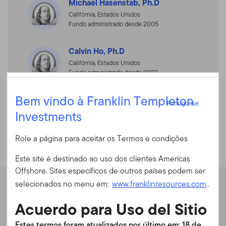
Michael Hasenstab, Ph.D
Califórnia, Estados Unidos
Fundo administrado desde 2005
Calvin Ho, Ph.D
Califórnia, Estados Unidos
Fundo administrado desde 2022
Portuguese
Bem vindo à Franklin Templeton
Vivek Ahuja
Portuguese
Cingapura
Investments
Entrar
Fundo administrado desde 2011
Role a página para aceitar os Termos e condições
ID do usuário
Este site é destinado ao uso dos clientes Americas
Offshore. Sites específicos de outros países podem ser
Senha
selecionados no menu em:
www.franklinresources.com
.
Desempenho
Acuerdo para Uso del Sitio
É a primeira vez no nosso site?
Estes termos foram atualizados por último em: 18 de