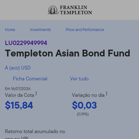
Ir para o índice
Home
Investments
Price and Performance
LU0229949994
Templeton Asian Bond Fund
A (acc) USD
Ficha Comercial
Ver tudo
Em 16/07/2026
1
1
Valor da Cota
Variação no dia
$15,84
$0,03
(0,19%)
Retorno total acumulado no
ano no VPL