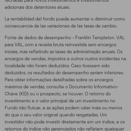
fechadas para novos investimentos e investimentos
pessoais privadas que podemos coletar e manter sobre
adicionais dos detentores atuais.
investidores atuais ou anteriores; nossa política com
respeito ao uso desta informação; e as medidas que
La rentabilidad del fondo puede aumentar o disminuir como
tomamos para resguardar a informação.
consecuencia de las variaciones de las tasas de cambio.
Transmissão de Informação Pessoal.
Seu uso do Site
Fonte de dados de desempenho - Franklin Templeton. VAL
pode envolver a transmissão de informação, incluindo
para VAL, com a receita bruta reinvestida sem encargos
dados pessoalmente identificáveis. Você consente a
iniciais, mas refletindo as taxas de administração anuais. Os
informação de tais informações através de meios
encargos de vendas, impostos e outros custos incidentes na
eletrônicos pela Internet e este consentimento estará
localidade não foram deduzidos. Caso tivessem sido
sendo efetivo a cada vez que você usar o Site.
deduzidos, os resultados do desempenho seriam inferiores.
Para obter informações detalhadas sobre os encargos
Comunicação Não Solicitada.
Nós recebemos com
máximos de vendas, consulte o Documento Informativo-
prazer seu feedback sobre o Site, e usaremos esses
Chave (KID) ou o prospecto, se houver. O retorno do
dados para melhorá-lo. Se você nos enviar idéias não
investimento e o valor principal de um investimento no
solicitadas ou material de qualquer tipo
Fundo irão flutuar, e as ações podem valer mais ou menos
("Comunicações") e nós o usarmos para desenvolver ou
do que o seu valor original quando resgatadas. Um
vender produtos, serviços, conteúdo, ferramentas ou
investidor não pode investir diretamente em um índice, e os
informação, você está concordando que possamos
retornos do índice não gerenciados não refletem quaisquer
fazê-lo sem lhe compensar de qualquer forma. Ao nos