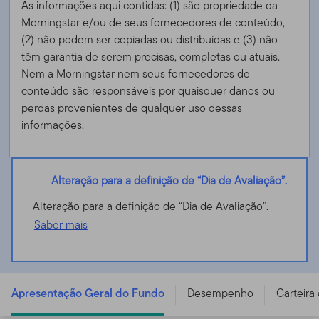
As informações aqui contidas: (1) são propriedade da
Morningstar e/ou de seus fornecedores de conteúdo,
(2) não podem ser copiadas ou distribuídas e (3) não
têm garantia de serem precisas, completas ou atuais.
Nem a Morningstar nem seus fornecedores de
conteúdo são responsáveis ​​por quaisquer danos ou
perdas provenientes de qualquer uso dessas
informações.
Alteração para a definição de “Dia de Avaliação”.
Alteração para a definição de “Dia de Avaliação”.
Saber mais
Templeton Asian Bond Fund - A (acc) USD -
LU0229949994
Apresentação Geral do Fundo
Desempenho
Carteira