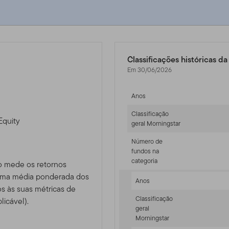
Classificações históricas d
Em 30/06/2026
Anos
Classificação
Equity
geral Morningstar
Número de
fundos na
categoria
o mede os retornos
 uma média ponderada dos
Anos
 às suas métricas de
Classificação
licável).
geral
Morningstar