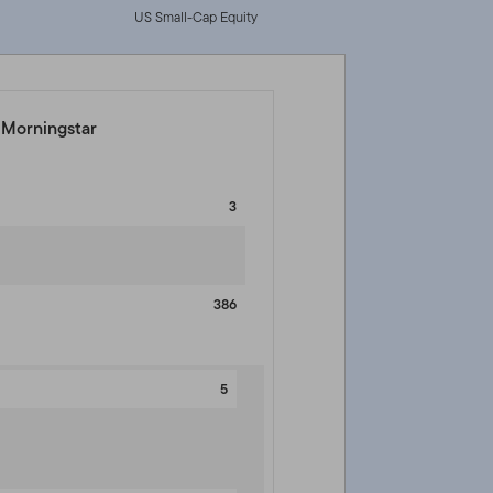
US Small-Cap Equity
a Morningstar
3
386
5