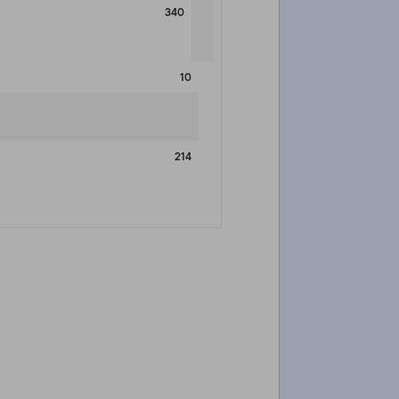
340
10
214