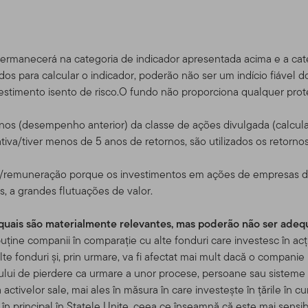
 acrescentados serem postados, estará pressuposto que concor
dade do Site
permanecerá na categoria de indicador apresentada acima e a cat
dos para calcular o indicador, poderão não ser um indício fiável do
m serviço, e para fins exclusivamente de informação, pela Templ
vestimento isento de risco.O fundo não proporciona qualquer prote
ou "Nós") – não é mantido pelos Fundos da Franklin. A Franklin Re
imento global que opera como Franklin Templeton Investments. A
tornos (desempenho anterior) da classe de ações divulgada (calc
pleton, a Franklin Templeton Investments provê investimento no
iva/tiver menos de 5 anos de retornos, são utilizados os retorno
bem como serviços do tipo Franklin, Templeton and Franklin Mutu
contas de serviço de gerenciamento separadas.
co/remuneração porque os investimentos em ações de empresas d
s, a grandes flutuações de valor.
para certos negociadores quali
 consultores e investidores
s quais são materialmente relevantes, mas poderão não ser ade
uține companii în comparație cu alte fonduri care investesc în acț
rtos sub-distribuidores autorizados que tenham clientes que resi
 alte fonduri și, prin urmare, va fi afectat mai mult dacă o companie 
s produtos da Franklin Templeton, bem como investidores dos pr
ului de pierdere ca urmare a unor procese, persoane sau sisteme
dam fora dos EUA, e também certos consultores profissionais qu
a activelor sale, mai ales în măsura în care investește în țările în c
tinado a investidores residentes nos Estados Unidos.
Se você f
în principal în Statele Unite, ceea ce înseamnă că este mai sensi