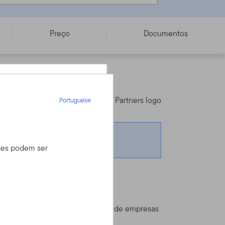
Preço
Documentos
inal sobre investimentos.
Portuguese
Portuguese
íses podem ser
 seu assessor
iro, mas tem uma
o através do Serviço
rmações.
 investe principalmente em ações de empresas
ore