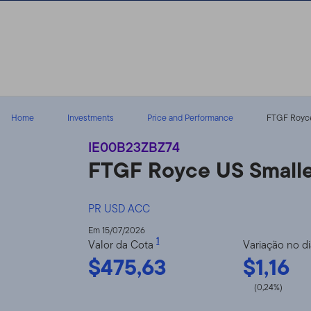
Ir para o índice
Home
Investments
Price and Performance
FTGF Royce
IE00B23ZBZ74
FTGF Royce US Small
PR USD ACC
Em 15/07/2026
1
Valor da Cota
Variação no d
$475,63
$1,16
(0,24%)