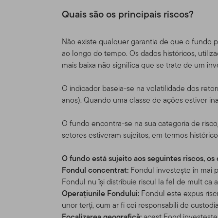
depois dos Termos de Uso
Quais são os principais riscos?
conforme corrigido.
Responsabili
Não existe qualquer garantia de que o fundo 
ao longo do tempo. Os dados históricos, utiliza
Esse Site é provido como u
mais baixa não significa que se trate de um in
Distributors, Ltd. ("TGAL" 
uma organização de invest
O indicador baseia-se na volatilidade dos re
entidades da Franklin Tem
anos). Quando uma classe de ações estiver inat
globalmente a acionistas, 
institucionais, bem como 
O fundo encontra-se na sua categoria de ris
setores estiveram sujeitos, em termos histórico
Informações 
autorizados,
O fundo está sujeito aos seguintes riscos, o
Fondul concentrat:
Fondul investește în mai p
Este site é destinado a ce
Fondul nu își distribuie riscul la fel de mult ca
e tenham investimentos no
Operațiunile Fondului:
Fondul este expus risc
Templeton que também resi
unor terți, cum ar fi cei responsabili de custodi
não é de forma alguma des
Focalizarea geografică:
acest Fond investește 