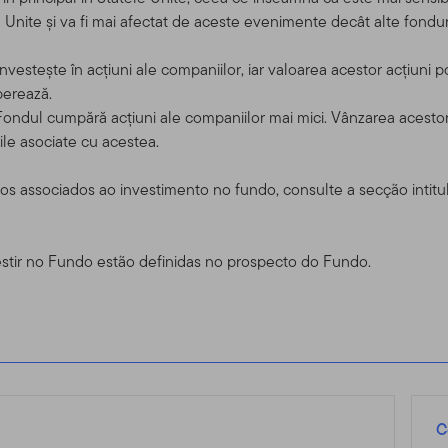
e nosso outro website,
www.franklintempleton.com
, para assistên
Unite și va fi mai afectat de aceste evenimente decât alte fonduri c
s EUA.
vestește în acțiuni ale companiilor, iar valoarea acestor acțiuni p
considerado como uma solicitação para que se compra ou se ofere
perează.
ou serviço, para qualquer pessoa em qualquer jurisdição em que ta
ondul cumpără acțiuni ale companiilor mai mici. Vânzarea acestor acți
iderada ilegal pelas leis de tal jurisdição. SE VOCÊ ESTIVER EM
le asociate cu acestea.
a, por favor consulte o seu corretor, advogado, contador, geren
cos associados ao investimento no fundo, consulte a secção intit
do, Usuários e Conta de Acesso
estir no Fundo estão definidas no prospecto do Fundo.
iste apenas para seu uso pessoal e não comercial, a menos que 
ntes.
tos negociadores qualificados que possuem clientes com investime
ra dos Estados Unidos. Também dirigido a investidores dos prod
Se você escolher acessar esse site de lugares de dentro dos Est
 e é responsável pelo cumprimento de todas as leis aplicáveis.
C