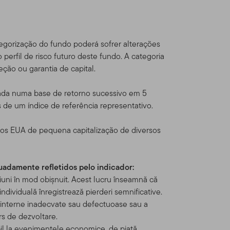
dou com os Termos de Uso,
egorização do fundo poderá sofrer alterações
 perfil de risco futuro deste fundo. A categoria
eton Global Advisors
ção ou garantia de capital.
sources, Inc. [NYSE: BEN] é
través de várias
ulada numa base de retorno sucessivo em 5
s Estados Unidos e
s de um índice de referência representativo.
al Series Funds e contas
os EUA de pequena capitalização de diversos
ficados e
quadamente refletidos pelo indicador:
iuni în mod obișnuit. Acest lucru înseamnă că
dam fora dos Estados Unidos
individuală înregistrează pierderi semnificative.
odutos Franklin
 interne inadecvate sau defectuoase sau a
alificados.
Este website
urs de dezvoltare.
or um investidor norte-
bil la evenimentele economice, de piață,