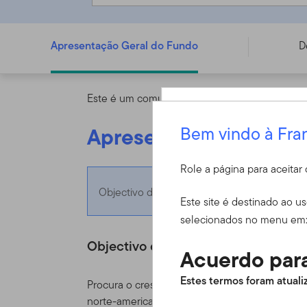
FTGF Royce US Smaller Companies Fund - PR USD ACC 
Apresentação Geral do Fundo
D
Este é um comunicado de marketing. Consulte 
Apresentação Geral d
Bem vindo à Fra
Entrar
Role a página para aceita
Objectivo do Fundo
ID do usuário
Este site é destinado ao u
selecionados no menu em
Objectivo do Fundo
Acuerdo para
Senha
Estes termos foram atualiz
Procura o crescimento do investimento no lon
norte-americanas de pequena capitalização bol