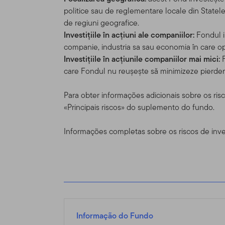
americano, por favor visit
politice sau de reglementare locale din Statele 
legalmente disponíveis no
de regiuni geografice.
Investițiile în acțiuni ale companiilor:
Fondul in
Nada neste Site deve ser 
companie, industria sa sau economia în care o
ou qualquer outro produto 
Investițiile în acțiunile companiilor mai mici:
F
compra ou venda seja cons
care Fondul nu reușește să minimizeze pierderi
uma das restrições de vend
particular.
Para obter informações adicionais sobre os ris
«Principais riscos» do suplemento do fundo.
Uso Autoriza
Informações completas sobre os riscos de inv
Uso pessoal.
Esse Site ex
acordado condições difere
Esse site é dirigido a cer
Templeton, e que morem fo
que residam fora dos EUA. 
próprio risco e iniciativa,
Informação do Fundo