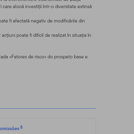
cia com produtos e serviços
are alocă investiții într-o diversitate extinsă
oate fi afectată negativ de modificările din
ça para venda um título,
l solicitação, oferta,
uni poate fi dificil de realizat în situația în
 DÚVIDA sobre qualquer
te de banco ou consultor
ulada «Fatores de risco» do prospeto base e
 Online
tenhamos formalmente
ntos nos produtos Franklin
utos Franklin Templeton
ados Unidos, o faz por seu
6
omissões