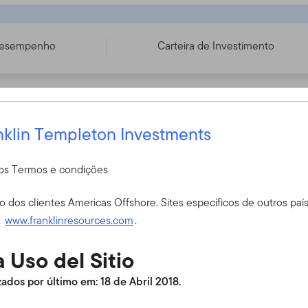
- IE00B23ZBZ74
esempenho
Carteira de Investimento
o prospecto do UCITS e o KID antes de tomar qualquer decisão f
o Fundo
nklin Templeton Investments
r os Termos e condições
É a primeira vez no nosso site?
so dos clientes Americas Offshore. Sites específicos de outros pa
Para obter acesso, entre em contato com o
:
www.franklinresources.com
.
financeiro. Se você não é assessor finance
conta no exterior, entre em contato conosc
 Uso del Sitio
de Atendimento ao Cliente para mais info
ados por último em: 18 de Abril 2018.
go prazo, sobretudo através do crescimento do capital. O Fundo
Serviço de Atendimento ao Cliente Offsh
sista.