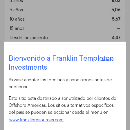
3 años
8,62
5 años
5,06
10 años
5,67
15 años
—
Desde lanzamiento
4,47
Información general
Vista
Español
Bienvenido a Franklin Templeton
Español
Investments
Iniciar sesión
Fin de mes
A (Mdis) EUR-H1 (%)
Fecha 06/30/2026
Sírvase aceptar los términos y condiciones antes de
ID de usuario
Divisa
EUR
continuar:
1 año
9,05
Este sitio está destinado a ser utilizado por clientes de
3 años
6,60
Contraseña
Offshore Americas. Los sitios alternativos específicos
del país se pueden seleccionar desde el menú en
5 años
2,88
www.franklinresources.com.
10 años
3,46
¿Es Ud. nuevo en nuestro sitio?