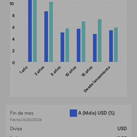
The chart has 1 Y axis displaying values. Data ranges from 4.78 t
10
8
6
4
2
0
1 año
3 años
5 años
10 años
15 años
Desde lanzamiento
End of interactive chart.
Fin de mes
A (Mdis) USD
(%)
Fecha 06/30/2026
Divisa
USD