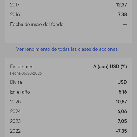
2017
12,37
Privacidad, Transmisión de
2016
7,38
Información Personal,
Fecha de inicio del fondo
—
Comunicaciones No
Solicitadas y Monitoreo de
Ver rendimiento de todas las clases de acciones
Uso
Fin de mes
A (acc) USD (%)
Política de Privacidad.
Para inversores individuales de
Fecha 06/30/2026
nuestros Fondos, favor ver nuestra Política de
Divisa
USD
Privacidad para un sumario de la información personal
no pública que podemos acopiar y mantener de
En el año
5,16
inversores actuales y de ex inversores; nuestra política
2025
10,87
con relación al uso de esa información; y las medidas
2024
6,06
que tomamos para salvaguardarla.
2023
7,05
Transmisión de Información Personal.
Su uso de este
2022
-7,35
Sitio puede implicar la trasmisión de información,