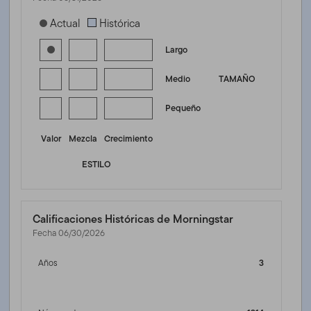
[products.morningstar-stylebox-title-sr-equity]
Actual
Histórica
Largo
Medio
TAMAÑO
Pequeño
Valor
Mezcla
Crecimiento
ESTILO
Calificaciones Históricas de Morningstar
Fecha 06/30/2026
Años
3