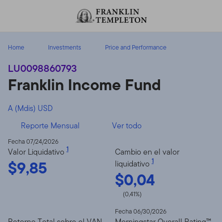
Volver al contenido
Home
Investments
Price and Performance
LU0098860793
Franklin Income Fund
A (Mdis) USD
Reporte Mensual
Ver todo
Fecha 07/24/2026
1
Valor Liquidativo
Cambio en el valor
$9,85
1
liquidativo
$0,04
(0,41%)
Fecha 06/30/2026
Retorno Total sobre el VAN
Morningstar Overall Rating™