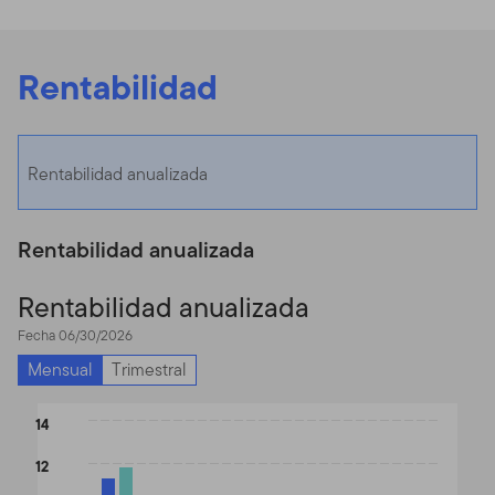
Rentabilidad
Rentabilidad anualizada
Rentabilidad anualizada
Rentabilidad anualizada
Fecha 06/30/2026
Mensual
Trimestral
Chart
14
Bar chart with 2 data series.
12
The chart has 1 X axis displaying categories.