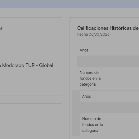
ar
Calificaciones Históricas d
Fecha 06/30/2026
Años
ión Moderado EUR - Global
Número de
fondos en la
categoría
Años
Número de
fondos en la
categoría
-sr-equity]