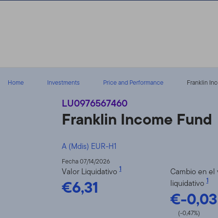
Volver al contenido
Home
Investments
Price and Performance
Franklin In
LU0976567460
Franklin Income Fund
A (Mdis) EUR-H1
Fecha 07/14/2026
1
Valor Liquidativo
Cambio en el 
€6,31
1
liquidativo
€-0,03
(-0,47%)