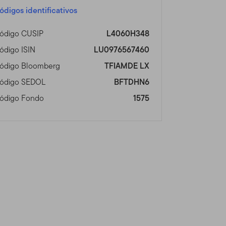
ódigos identificativos
itio está regulado por la
mos reserva del derecho de
ódigo CUSIP
L4060H348
e cualquier actualización
ado las Condiciones de Uso
ódigo ISIN
LU0976567460
ódigo Bloomberg
TFIAMDE LX
ódigo SEDOL
BFTDHN6
ódigo Fondo
1575
n Global Advisors
dos Franklin Templeton (en
inversiones operando como
nts provee servicios de
os Franklin, Templeton y
ionales separadas.
dos, asesores