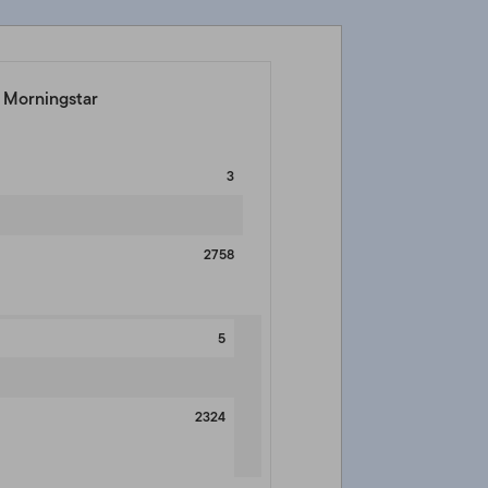
e Morningstar
3
2758
5
2324