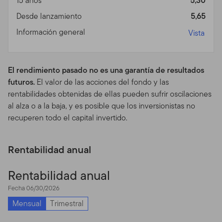
15 años
5,30
de inversión, o estrategia o cualquier otro producto o
Desde lanzamiento
5,65
servicio, es apropiado o adecuado para usted basado en
Información general
Vista
sus objetivos de inversión y en su situación personal y
financiera. Usted debería consultar a un abogado o a un
profesional impositivo con relación a su situación legal o
El rendimiento pasado no es una garantía de resultados
impositiva.
futuros.
El valor de las acciones del fondo y las
Usos Prohibidos y Medios
rentabilidades obtenidas de ellas pueden sufrir oscilaciones
al alza o a la baja, y es posible que los inversionistas no
de Acceso
recuperen todo el capital invertido.
Usos Prohibidos.
A raíz de que todos los servidores
tienen una capacidad limitada y son utilizados por
Rentabilidad anual
mucha gente, usted no puede utilizar el Sitio de modo
tal que pueda dañar o sobrecargar a cualquiera de los
Rentabilidad anual
servidores de Franklin Templeton. Usted no podría
utilizar el Sitio de modo que pueda interferir con el uso
Fecha 06/30/2026
del sitio por un tercero.
Mensual
Trimestral
Medios de Acceso.
El Sitio está diseñado para ser visto