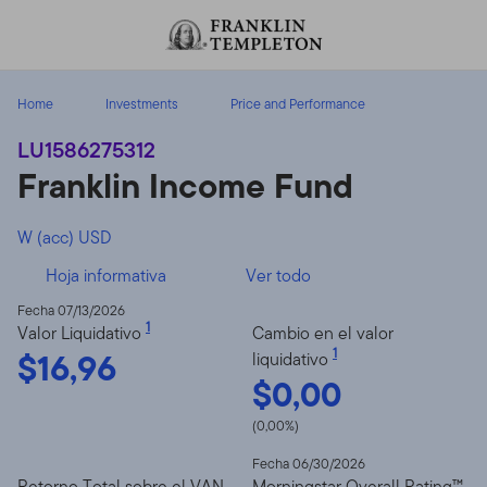
Volver al contenido
Home
Investments
Price and Performance
LU1586275312
Franklin Income Fund
W (acc) USD
Hoja informativa
Ver todo
Fecha 07/13/2026
1
Valor Liquidativo
Cambio en el valor
$16,96
1
liquidativo
$0,00
(0,00%)
Fecha 06/30/2026
Retorno Total sobre el VAN
Morningstar Overall Rating™