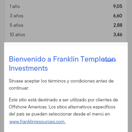
1 año
9,05
3 años
6,60
5 años
2,88
10 años
3,46
15 años
—
Español
Desde lanzamiento
2,56
Bienvenido a Franklin Templeton
Español
Información general
Vista
Investments
Iniciar sesión
Sírvase aceptar los términos y condiciones antes de
ID de usuario
Fin de mes
A (Mdis) USD (%)
continuar:
Fecha 06/30/2026
Este sitio está destinado a ser utilizado por clientes de
Divisa
USD
Contraseña
Offshore Americas. Los sitios alternativos específicos
1 año
11,35
del país se pueden seleccionar desde el menú en
3 años
8,63
www.franklinresources.com.
5 años
5,07
¿Es Ud. nuevo en nuestro sitio?