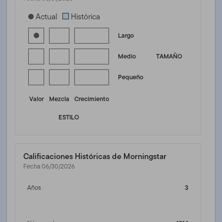
[products.morningstar-stylebox-title-sr-equity]
Actual
Histórica
Largo
Medio
TAMAÑO
Pequeño
Valor
Mezcla
Crecimiento
ESTILO
Calificaciones Históricas de Morningstar
Fecha 06/30/2026
Años
3