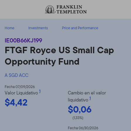
Volver al contenido
Home
Investments
Price and Performance
IE00B66KJ199
FTGF Royce US Small Cap
Opportunity Fund
A SGD ACC
Fecha 07/09/2026
1
Valor Liquidativo
Cambio en el valor
$4,42
1
liquidativo
$0,06
(1,33%)
Fecha 06/30/2026