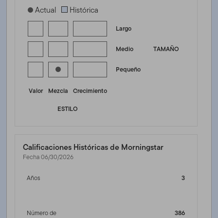
[products.morningstar-stylebox-title-sr-equity]
Actual
Histórica
Largo
Medio
TAMAÑO
Pequeño
Valor
Mezcla
Crecimiento
ESTILO
Calificaciones Históricas de Morningstar
Fecha 06/30/2026
Años
3
Número de
386