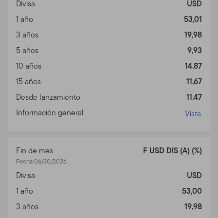
Divisa
USD
Privacidad, Transmisión de
1 año
53,01
Información Personal,
3 años
19,98
5 años
9,93
Comunicaciones No
10 años
14,87
Solicitadas y Monitoreo de
15 años
11,67
Uso
Desde lanzamiento
11,47
Política de Privacidad.
Para inversores individuales de
Información general
Vista
nuestros Fondos, favor ver nuestra Política de
Privacidad para un sumario de la información personal
no pública que podemos acopiar y mantener de
Fin de mes
F USD DIS (A) (%)
inversores actuales y de ex inversores; nuestra política
Fecha 06/30/2026
con relación al uso de esa información; y las medidas
Divisa
USD
que tomamos para salvaguardarla.
1 año
53,00
Transmisión de Información Personal.
Su uso de este
3 años
19,98
Sitio puede implicar la trasmisión de información,