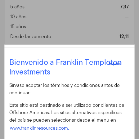
5 años
7,37
10 años
—
15 años
—
Desde lanzamiento
12,11
Información general
Vista
Español
Bienvenido a Franklin Templeton
Español
Investments
Fin de mes
A EUR ACC (%)
Iniciar sesión
Fecha 06/30/2026
Sírvase aceptar los términos y condiciones antes de
Divisa
EUR
ID de usuario
continuar:
1 año
56,76
Este sitio está destinado a ser utilizado por clientes de
3 años
17,41
Contraseña
Offshore Americas. Los sitios alternativos específicos
5 años
10,06
del país se pueden seleccionar desde el menú en
10 años
13,83
www.franklinresources.com.
15 años
12,76
¿Es Ud. nuevo en nuestro sitio?