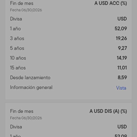
Fin de mes
A USD ACC (%)
gerente de banco u otro asesor profesional.
Fecha 06/30/2026
Uso Autorizado, Usuarios y
Divisa
USD
Acceso a Cuentas en
1 año
52,09
3 años
19,26
Línea
5 años
9,27
Uso Personal.
Este Sitio está dirigido solamente a su
10 años
14,19
uso personal, no comercial, a menos que haya
15 años
11,01
acordado lo contrario por escrito.
Desde lanzamiento
8,59
Este Sitio está dirigido a ciertos operadores que tienen
Información general
clientes con inversiones en productos de Franklin
Vista
Templeton productos y que residen fuera de los
Estados Unidos, al igual que inversores en productos de
Franklin Templeton que residen fuera de los Estados
Fin de mes
A USD DIS (A) (%)
Unidos. Si usted elige acceder a este Sito de
Fecha 06/30/2026
ubicaciones en los Estados Unidos, lo ha bajo su propia
Divisa
USD
iniciativa y riesgo, y es responsable por el cumplimiento
1 año
52,09