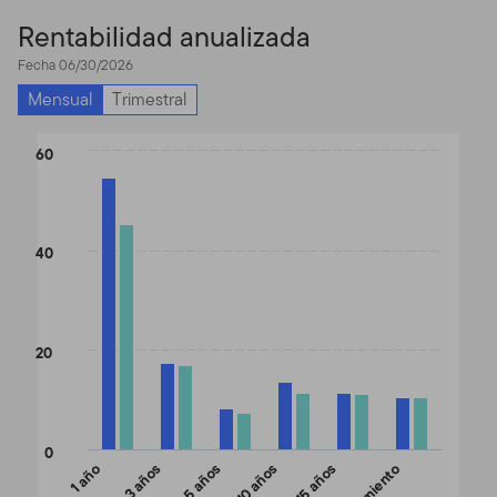
Rentabilidad anualizada
Fecha 06/30/2026
Mensual
Trimestral
Chart
60
Bar chart with 2 data series.
The chart has 1 X axis displaying categories.
The chart has 1 Y axis displaying values. Data ranges from 7.4 t
40
20
0
1 año
3 años
5 años
10 años
15 años