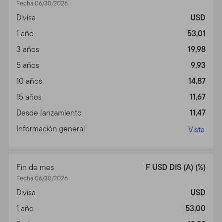
Fecha 06/30/2026
Privacidad, Transmisión de
Divisa
USD
1 año
53,01
Información Personal,
3 años
19,98
Comunicaciones No
5 años
9,93
Solicitadas y Monitoreo de
10 años
14,87
Uso
15 años
11,67
Desde lanzamiento
11,47
Política de Privacidad.
Para inversores individuales de
nuestros Fondos, favor ver nuestra Política de
Información general
Vista
Privacidad para un sumario de la información personal
no pública que podemos acopiar y mantener de
inversores actuales y de ex inversores; nuestra política
Fin de mes
F USD DIS (A) (%)
con relación al uso de esa información; y las medidas
Fecha 06/30/2026
que tomamos para salvaguardarla.
Divisa
USD
Transmisión de Información Personal.
Su uso de este
1 año
53,00
Sitio puede implicar la trasmisión de información,