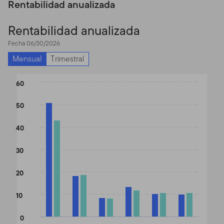
Rentabilidad anualizada
Rentabilidad anualizada
Fecha 06/30/2026
Mensual
Trimestral
Chart
60
Bar chart with 2 data series.
50
The chart has 1 X axis displaying categories.
The chart has 1 Y axis displaying values. Data ranges from 8.23 
40
30
20
10
0