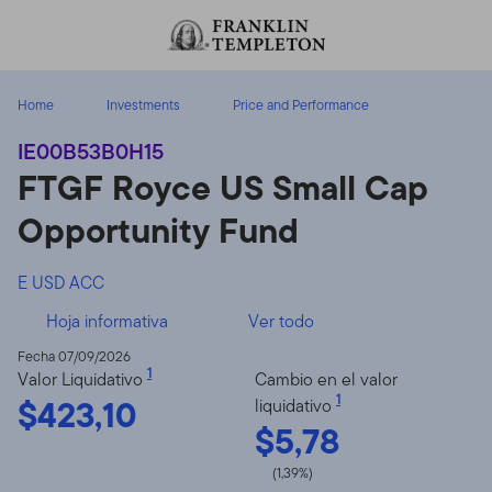
Volver al contenido
Home
Investments
Price and Performance
IE00B53B0H15
FTGF Royce US Small Cap
Opportunity Fund
E USD ACC
Hoja informativa
Ver todo
Fecha 07/09/2026
1
Valor Liquidativo
Cambio en el valor
$423,10
1
liquidativo
$5,78
(1,39%)