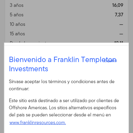
3 años
16,09
5 años
7,37
10 años
—
15 años
—
Desde lanzamiento
12,11
Información general
Español
Vista
Bienvenido a Franklin Templeton
Español
Investments
Iniciar sesión
Fin de mes
A EUR ACC (%)
Sírvase aceptar los términos y condiciones antes de
Fecha 06/30/2026
ID de usuario
continuar:
Divisa
EUR
Este sitio está destinado a ser utilizado por clientes de
1 año
56,76
Contraseña
Offshore Americas. Los sitios alternativos específicos
3 años
17,41
del país se pueden seleccionar desde el menú en
5 años
10,06
www.franklinresources.com.
10 años
13,83
¿Es Ud. nuevo en nuestro sitio?