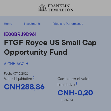
Volver al contenido
Home
Investments
Price and Performance
IE00BRJ9D961
FTGF Royce US Small Cap
Opportunity Fund
A CNH ACC H
Fecha 07/15/2026
1
Valor Liquidativo
Cambio en el valor
CNH288,86
1
liquidativo
CNH-0,20
(-0,07%)