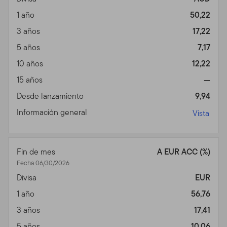
1 año
50,22
3 años
17,22
5 años
7,17
10 años
12,22
15 años
—
Desde lanzamiento
9,94
Información general
Vista
Fin de mes
A EUR ACC (%)
Fecha 06/30/2026
Divisa
EUR
1 año
56,76
3 años
17,41
5 años
10,06