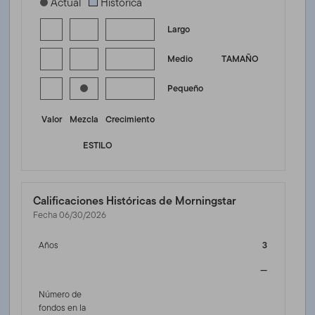
[products.morningstar-stylebox-title-sr-equity]
Actual
Histórica
Largo
Medio
TAMAÑO
Pequeño
Valor
Mezcla
Crecimiento
ESTILO
Calificaciones Históricas de Morningstar
Fecha 06/30/2026
Años
3
—
Número de
fondos en la