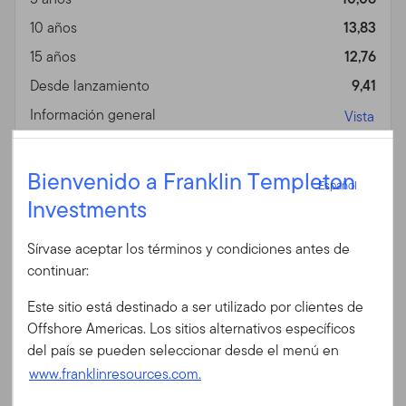
10 años
13,83
15 años
12,76
Desde lanzamiento
9,41
Información general
Vista
Español
Bienvenido a Franklin Templeton
Fin de mes
A EUR ACC H (%)
Español
Investments
Fecha 06/30/2026
Iniciar sesión
Divisa
EUR
Sírvase aceptar los términos y condiciones antes de
ID de usuario
1 año
48,54
continuar:
3 años
16,94
Este sitio está destinado a ser utilizado por clientes de
5 años
6,88
Contraseña
Offshore Americas. Los sitios alternativos específicos
10 años
11,66
del país se pueden seleccionar desde el menú en
www.franklinresources.com.
15 años
—
¿Es Ud. nuevo en nuestro sitio?
Desde lanzamiento
9,44