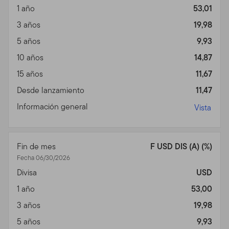
1 año
53,01
Privacidad, Transmisión de
3 años
19,98
Información Personal,
5 años
9,93
Comunicaciones No
10 años
14,87
15 años
11,67
Solicitadas y Monitoreo de
Desde lanzamiento
11,47
Uso
Información general
Vista
Política de Privacidad.
Para inversores individuales de
nuestros Fondos, favor ver nuestra Política de
Privacidad para un sumario de la información personal
Fin de mes
F USD DIS (A) (%)
no pública que podemos acopiar y mantener de
Fecha 06/30/2026
inversores actuales y de ex inversores; nuestra política
Divisa
USD
con relación al uso de esa información; y las medidas
1 año
53,00
que tomamos para salvaguardarla.
3 años
19,98
Transmisión de Información Personal.
Su uso de este
5 años
9,93
Sitio puede implicar la trasmisión de información,