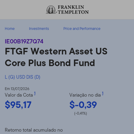
Ir para o índice
Home
Investments
Price and Performance
IE00B19Z7Q74
FTGF Western Asset US
Core Plus Bond Fund
L (G) USD DIS (D)
Em 13/07/2026
1
1
Valor da Cota
Variação no dia
$95,17
$-0,39
(-0,41%)
Retorno total acumulado no