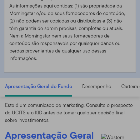
As informações aqui contidas: (1) são propriedade da
Morningstar e/ou de seus fornecedores de conteúdo,
(2) não podem ser copiadas ou distribuídas e (3) não
têm garantia de serem precisas, completas ou atuais.
Nem a Morningstar nem seus fornecedores de
conteúdo são responsáveis ​​por quaisquer danos ou
perdas provenientes de qualquer uso dessas
informações.
FTGF Western Asset US Core Plus Bond Fund - L (G)
USD DIS (D) - IE00B19Z7Q74
Apresentação Geral do Fundo
Desempenho
Carteira
Este é um comunicado de marketing. Consulte o prospecto
do UCITS e o KID antes de tomar qualquer decisão final
sobre investimentos.
Apresentação Geral