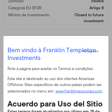
Domicílio
Ireland
Categoria EU SFDR
Artigo 8
Mínimo de investimento
Closed to future
investment
Dividendo Por Acção / Rendimento
Portuguese
Bem vindo à Franklin Templeton
Periodicidade da Distribuição
Daily
Portuguese
Investments
Distribution Amount
$0,1797
Entrar
Em 30/06/2026
Role a página para aceitar os Termos e condições
Payable Date
01/07/2026
ID do usuário
Em 30/06/2026
Este site é destinado ao uso dos clientes Americas
Offshore. Sites específicos de outros países podem ser
Senha
selecionados no menu em:
www.franklinresources.com
.
4
Comissões
Acuerdo para Uso del Sitio
Comissão Máxima de
0,00%
É a primeira vez no nosso site?
Estes termos foram atualizados por último em: 18 de
Subscrição