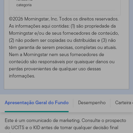
categoria
©2026 Morningstar, Inc. Todos os direitos reservados.
As informações aqui contidas: (1) são propriedade da
Morningstar e/ou de seus fornecedores de conteúdo,
(2) não podem ser copiadas ou distribuídas e (3) não
têm garantia de serem precisas, completas ou atuais.
Nem a Morningstar nem seus fornecedores de
conteúdo são responsáveis ​​por quaisquer danos ou
perdas provenientes de qualquer uso dessas
informações.
FTGF Franklin Global High Yield Bond Fund - PR GBP
ACC H - IE000WY53NA6
Apresentação Geral do Fundo
Desempenho
Carteira
Este é um comunicado de marketing. Consulte o prospecto
do UCITS e o KID antes de tomar qualquer decisão final