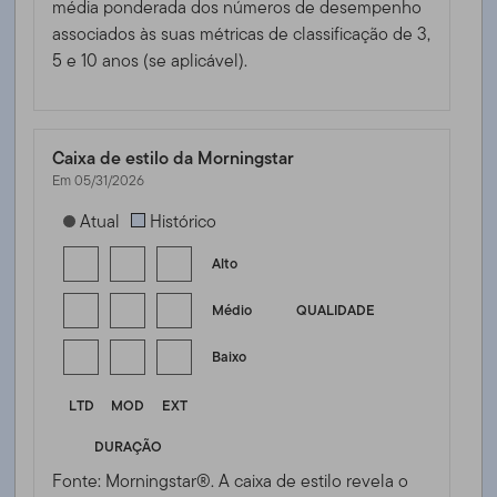
média ponderada dos números de desempenho
associados às suas métricas de classificação de 3,
5 e 10 anos (se aplicável).
Caixa de estilo da Morningstar
Em 05/31/2026
[products.morningstar-stylebox-title-sr-fixed]
Atual
Histórico
Alto
Médio
QUALIDADE
Baixo
LTD
MOD
EXT
DURAÇÃO
Fonte: Morningstar®. A caixa de estilo revela o