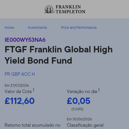
Ir para o índice
Home
Investments
Price and Performance
IE000WY53NA6
FTGF Franklin Global High
Yield Bond Fund
PR GBP ACC H
Em 27/07/2026
1
1
Valor da Cota
Variação no dia
£112,60
£0,05
(0,04%)
Em 30/06/2026
Retorno total acumulado no
Classificação geral