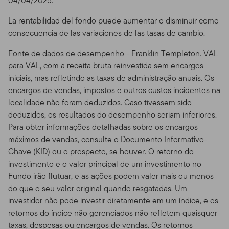
04/04/2025.
limite de capacidade e são usados por muitas pessoas,
você não pode usar o Site de qualquer maneira que
La rentabilidad del fondo puede aumentar o disminuir como
possa prejudicar ou sobrecarregar qualquer servidor da
consecuencia de las variaciones de las tasas de cambio.
Franklin Templeton , ou qualquer rede conectada a um
Fonte de dados de desempenho - Franklin Templeton. VAL
servidor da Franklin Templeton. Você não pode usar o
para VAL, com a receita bruta reinvestida sem encargos
Site de nenhuma forma que possa interferir com o uso
iniciais, mas refletindo as taxas de administração anuais. Os
do site por qualquer outra parte.
encargos de vendas, impostos e outros custos incidentes na
Meios de Acesso.
De forma geral, este site deve ser
localidade não foram deduzidos. Caso tivessem sido
visto através de um browser tradicional de web, com
deduzidos, os resultados do desempenho seriam inferiores.
resolução de tela de 640 por 480 pixels ou mais, como
Para obter informações detalhadas sobre os encargos
o Netscape Navigator 6.1 ou o Microsoft Internet
máximos de vendas, consulte o Documento Informativo-
Explorer® 5.5. Apesar de você poder usar outros meios
Chave (KID) ou o prospecto, se houver. O retorno do
para navegar no Site, tenha em mente que ele pode
investimento e o valor principal de um investimento no
não aparecer da forma mais correta através desses
Fundo irão flutuar, e as ações podem valer mais ou menos
outros métodos de acesso, e você só vai utilizá-los por
do que o seu valor original quando resgatadas. Um
sua própria conta e risco. Você é responsável por definir
investidor não pode investir diretamente em um índice, e os
os padrões de cache de seu navegador de forma a
retornos do índice não gerenciados não refletem quaisquer
garantir que você esteja recebendo os dados mais
taxas, despesas ou encargos de vendas. Os retornos