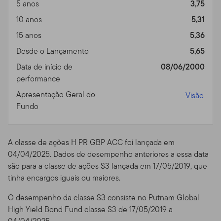
5 anos
3,75
participe de qualquer estratégia ou transação ligadas a
investimentos. Enquanto algumas das ferramentas
10 anos
5,31
disponíveis no Site pode prover análises financeiras e
15 anos
5,36
de investimentos através do uso de suas próprias
Desde o Lançamento
5,65
convicções pessoais, esses resultados não devem ser
encarados como nossos conselhos ou recomendações
Data de início de
08/06/2000
de investimento. A não ser que esteja especialmente
performance
especificado, você sozinho é o único responsável por
Apresentação Geral do
Visão
determinar se um investimento, título, estratégia ou
Fundo
produto/serviço é apropriado ou conveniente a você,
baseado em seus objetivos de investimento e situação
financeira pessoal. Você deve consultar um advogado
A classe de ações H PR GBP ACC foi lançada em
ou profissional fiscal sobre sua situação relativa a leis e
04/04/2025. Dados de desempenho anteriores a essa data
impostos.
são para a classe de ações S3 lançada em 17/05/2019, que
Utilização Proibida e Meios
tinha encargos iguais ou maiores.
de Acesso
O desempenho da classe S3 consiste no Putnam Global
High Yield Bond Fund classe S3 de 17/05/2019 a
Utilização Proibida.
Porque todos os servidores têm um