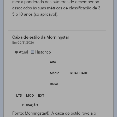
média ponderada dos números de desempenho
associados às suas métricas de classificação de 3,
5 e 10 anos (se aplicável).
Caixa de estilo da Morningstar
Em 05/31/2026
[products.morningstar-stylebox-title-sr-fixed]
Atual
Histórico
Alto
Médio
QUALIDADE
Baixo
LTD
MOD
EXT
DURAÇÃO
Fonte: Morningstar®. A caixa de estilo revela o