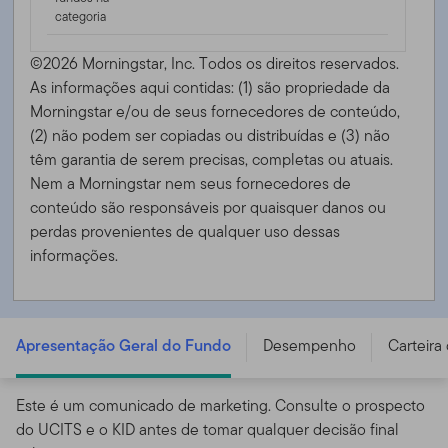
categoria
©2026 Morningstar, Inc. Todos os direitos reservados.
As informações aqui contidas: (1) são propriedade da
Morningstar e/ou de seus fornecedores de conteúdo,
(2) não podem ser copiadas ou distribuídas e (3) não
têm garantia de serem precisas, completas ou atuais.
Nem a Morningstar nem seus fornecedores de
conteúdo são responsáveis ​​por quaisquer danos ou
perdas provenientes de qualquer uso dessas
informações.
FTGF Franklin Global High Yield Bond Fund - PR EUR
DIS (M) H - IE000AS44ET2
Apresentação Geral do Fundo
Desempenho
Carteira
Este é um comunicado de marketing. Consulte o prospecto
do UCITS e o KID antes de tomar qualquer decisão final