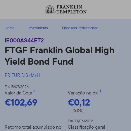
Ir para o índice
Home
Investments
Price and Performance
IE000AS44ET2
FTGF Franklin Global High
Yield Bond Fund
PR EUR DIS (M) H
Em 15/07/2026
1
1
Valor da Cota
Variação no dia
€102,69
€0,12
(0,12%)
Em 30/06/2026
Retorno total acumulado no
Classificação geral