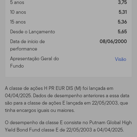
5 anos
3,75
participe de qualquer estratégia ou transação ligadas a
investimentos. Enquanto algumas das ferramentas
10 anos
5,31
disponíveis no Site pode prover análises financeiras e
15 anos
5,36
de investimentos através do uso de suas próprias
Desde o Lançamento
5,65
convicções pessoais, esses resultados não devem ser
encarados como nossos conselhos ou recomendações
Data de início de
08/06/2000
de investimento. A não ser que esteja especialmente
performance
especificado, você sozinho é o único responsável por
Apresentação Geral do
Visão
determinar se um investimento, título, estratégia ou
Fundo
produto/serviço é apropriado ou conveniente a você,
baseado em seus objetivos de investimento e situação
financeira pessoal. Você deve consultar um advogado
A classe de ações H PR EUR DIS (M) foi lançada em
ou profissional fiscal sobre sua situação relativa a leis e
04/04/2025. Dados de desempenho anteriores a essa data
impostos.
são para a classe de ações E lançada em 22/05/2003, que
Utilização Proibida e Meios
tinha encargos iguais ou maiores.
de Acesso
O desempenho da classe E consiste no Putnam Global High
Yield Bond Fund classe E de 22/05/2003 a 04/04/2025.
Utilização Proibida.
Porque todos os servidores têm um