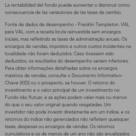
limite de capacidade e são usados por muitas pessoas,
La rentabilidad del fondo puede aumentar o disminuir como
você não pode usar o Site de qualquer maneira que
consecuencia de las variaciones de las tasas de cambio.
possa prejudicar ou sobrecarregar qualquer servidor da
Fonte de dados de desempenho - Franklin Templeton. VAL
Franklin Templeton , ou qualquer rede conectada a um
para VAL, com a receita bruta reinvestida sem encargos
servidor da Franklin Templeton. Você não pode usar o
iniciais, mas refletindo as taxas de administração anuais. Os
Site de nenhuma forma que possa interferir com o uso
encargos de vendas, impostos e outros custos incidentes na
do site por qualquer outra parte.
localidade não foram deduzidos. Caso tivessem sido
Meios de Acesso.
De forma geral, este site deve ser
deduzidos, os resultados do desempenho seriam inferiores.
visto através de um browser tradicional de web, com
Para obter informações detalhadas sobre os encargos
resolução de tela de 640 por 480 pixels ou mais, como
máximos de vendas, consulte o Documento Informativo-
o Netscape Navigator 6.1 ou o Microsoft Internet
Chave (KID) ou o prospecto, se houver. O retorno do
Explorer® 5.5. Apesar de você poder usar outros meios
investimento e o valor principal de um investimento no
para navegar no Site, tenha em mente que ele pode
Fundo irão flutuar, e as ações podem valer mais ou menos
não aparecer da forma mais correta através desses
do que o seu valor original quando resgatadas. Um
outros métodos de acesso, e você só vai utilizá-los por
investidor não pode investir diretamente em um índice, e os
sua própria conta e risco. Você é responsável por definir
retornos do índice não gerenciados não refletem quaisquer
os padrões de cache de seu navegador de forma a
taxas, despesas ou encargos de vendas. Os retornos
garantir que você esteja recebendo os dados mais
cumulativos e os de menos de um ano não são anualizados.