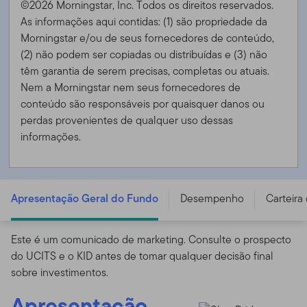
©2026 Morningstar, Inc. Todos os direitos reservados.
As informações aqui contidas: (1) são propriedade da
Morningstar e/ou de seus fornecedores de conteúdo,
(2) não podem ser copiadas ou distribuídas e (3) não
têm garantia de serem precisas, completas ou atuais.
Nem a Morningstar nem seus fornecedores de
conteúdo são responsáveis ​​por quaisquer danos ou
perdas provenientes de qualquer uso dessas
informações.
FTGF ClearBridge Infrastructure Value Fund - A USD
DIS (M) H PLUS - IE00BD4GTW91
Apresentação Geral do Fundo
Desempenho
Carteira
Este é um comunicado de marketing. Consulte o prospecto
do UCITS e o KID antes de tomar qualquer decisão final
sobre investimentos.
Apresentação