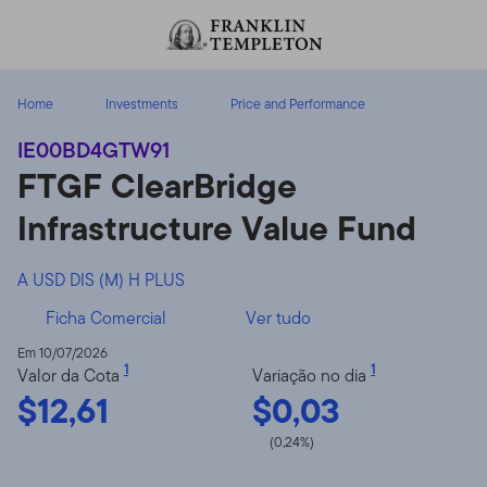
Ir para o índice
Home
Investments
Price and Performance
IE00BD4GTW91
FTGF ClearBridge
Infrastructure Value Fund
A USD DIS (M) H PLUS
Ficha Comercial
Ver tudo
Em 10/07/2026
1
1
Valor da Cota
Variação no dia
$12,61
$0,03
(0,24%)