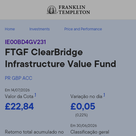
Ir para o índice
Home
Investments
Price and Performance
IE00BD4GV231
FTGF ClearBridge
Infrastructure Value Fund
PR GBP ACC
Em 14/07/2026
1
1
Valor da Cota
Variação no dia
£22,84
£0,05
(0,22%)
Em 30/06/2026
Retorno total acumulado no
Classificação geral