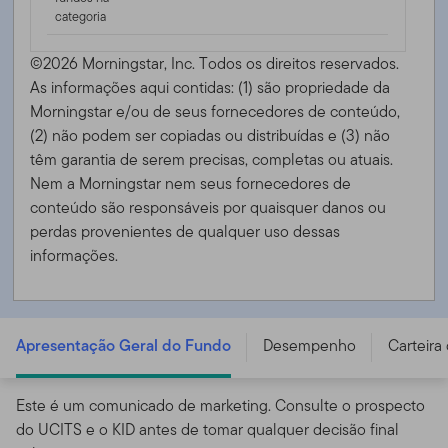
categoria
©2026 Morningstar, Inc. Todos os direitos reservados.
As informações aqui contidas: (1) são propriedade da
Morningstar e/ou de seus fornecedores de conteúdo,
(2) não podem ser copiadas ou distribuídas e (3) não
têm garantia de serem precisas, completas ou atuais.
Nem a Morningstar nem seus fornecedores de
conteúdo são responsáveis ​​por quaisquer danos ou
perdas provenientes de qualquer uso dessas
informações.
FTGF ClearBridge Infrastructure Value Fund - PR GBP
ACC - IE00BD4GV231
Apresentação Geral do Fundo
Desempenho
Carteira
Este é um comunicado de marketing. Consulte o prospecto
do UCITS e o KID antes de tomar qualquer decisão final