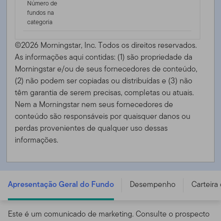
Número de
fundos na
categoria
©2026 Morningstar, Inc. Todos os direitos reservados.
As informações aqui contidas: (1) são propriedade da
Morningstar e/ou de seus fornecedores de conteúdo,
(2) não podem ser copiadas ou distribuídas e (3) não
têm garantia de serem precisas, completas ou atuais.
Nem a Morningstar nem seus fornecedores de
conteúdo são responsáveis ​​por quaisquer danos ou
perdas provenientes de qualquer uso dessas
informações.
FTGF ClearBridge Infrastructure Value Fund - A USD
ACC - IE00BF2K4B19
Apresentação Geral do Fundo
Desempenho
Carteira
Este é um comunicado de marketing. Consulte o prospecto