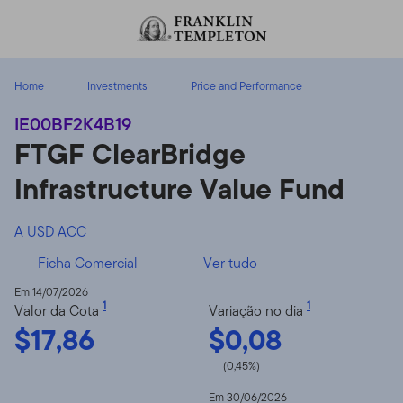
Ir para o índice
Home
Investments
Price and Performance
IE00BF2K4B19
FTGF ClearBridge
Infrastructure Value Fund
A USD ACC
Ficha Comercial
Ver tudo
Em 14/07/2026
1
1
Valor da Cota
Variação no dia
$17,86
$0,08
(0,45%)
Em 30/06/2026