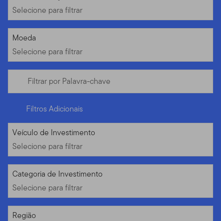
Selecione para filtrar
Selecione para filtrar
Moeda
Selecione para filtrar
Filtrar por Palavra-chave
Filtros Adicionais
Selecione para filtrar
Veículo de Investimento
Selecione para filtrar
Selecione para filtrar
Categoria de Investimento
Selecione para filtrar
Selecione para filtrar
Região