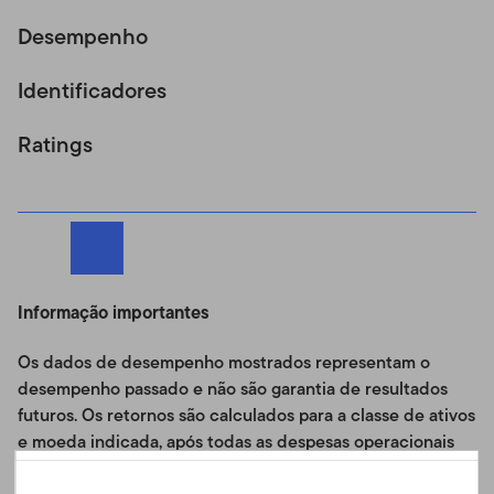
Desempenho
Identificadores
Ratings
Informação importantes
Os dados de desempenho mostrados representam o
desempenho passado e não são garantia de resultados
futuros. Os retornos são calculados para a classe de ativos
e moeda indicada, após todas as despesas operacionais
do Fundo, e refletem o reinvestimento das distribuições.
Portuguese