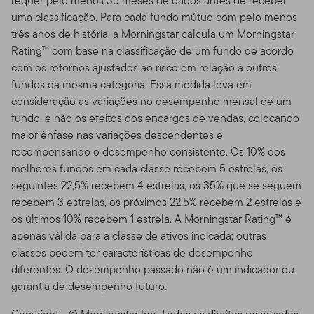
requer pelo menos 36 meses de dados antes de receber
Estes Termos de Uso funcionam como adição a
uma classificação. Para cada fundo mútuo com pelo menos
quaisquer outros acordos entre você e nós, incluindo
três anos de história, a Morningstar calcula um Morningstar
qualquer termo ou acordo de cliente ou de sua conta,
Rating™ com base na classificação de um fundo de acordo
bem como quaisquer outros termos que regulem o seu
com os retornos ajustados ao risco em relação a outros
uso dos produtos, serviços, informação e conteúdo da
fundos da mesma categoria. Essa medida leva em
Franklin Templeton ou de qualquer outros terceiros
consideração as variações no desempenho mensal de um
(companhias não afiliadas a nós) que estejam
fundo, e não os efeitos dos encargos de vendas, colocando
disponíveis nesse Site. O seu uso desse Site é
maior ênfase nas variações descendentes e
governado pela versão dos Termos de Uso válidos na
recompensando o desempenho consistente. Os 10% dos
data do acesso ao Site feito por você. Nós nos
melhores fundos em cada classe recebem 5 estrelas, os
reservamos o direito de mudar os Termos de Uso do
seguintes 22,5% recebem 4 estrelas, os 35% que se seguem
Site a qualquer momento, sem aviso prévio. A data da
recebem 3 estrelas, os próximos 22,5% recebem 2 estrelas e
emenda/alteração estará exibida no Índice de
os últimos 10% recebem 1 estrela. A Morningstar Rating™ é
Conteúdo. Se você usar o Site depois dos Termos de
apenas válida para a classe de ativos indicada; outras
Uso acrescentados serem postados, estará pressuposto
classes podem ter características de desempenho
que concordou com os Termos de Uso, conforme
diferentes. O desempenho passado não é um indicador ou
corrigido.
garantia de desempenho futuro.