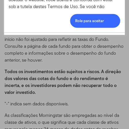
um fundo anterior com um objetivo e política de
8:30 às 17:00 (EST)
sob a tutela destes Termos de Uso. Se você não
investimento substancialmente semelhantes, cujos ativos
concordar com os Termos de Uso, você não tem
Telefones
Login
foram transferidos para o Fundo no início. Os dados de
permissão para acessar ou utilizar este website.
Role para aceitar
800-239-3894 (ligação gratuita nos EUA)
desempenho devem ser usados apenas para fins
Aceitação dos Termos de
888-485-5448 (ligação gratuita no Canadá)
ilustrativos, uma vez que o desempenho antes da data de
727-299-5042 (Internacional)
início não foi ajustado para refletir as taxas do Fundo.
Uso e suas Atualizações
Consulte a página de cada fundo para obter o desempenho
E-mail
completo e informações sobre o desempenho do fundo
Esse Contrato de Termos de Uso ("Termos de Uso")
service.USIntl.franklintempleton@fisglobal.com
anterior, se houver.
atesta os termos e condições sob os quais você pode
utilizar o website localizado em
Todos os investimentos estão sujeitos a riscos. A direção
www.templetonoffshore.com e todos os produtos,
dos valores das cotas do fundo e do rendimento é
serviços, conteúdo, ferramentas e informações
incerta, e os investidores podem não recuperar todo o
disponíveis através do website (referidos coletivamente
valor investido.
como "Site" ou "Conteúdo do Site").
Por favor, leia os
termos de uso cuidadosamente.
Ao acessar, navegar ou
"-" indica sem dados disponíveis.
usar o Site, você informa que já leu, entendeu e
As classificações Morningstar são empregadas ao nível da
concordou em estar legalmente vinculado a estes
classe de ativos, o que significa que cada classe de ativos
Termos de Uso.