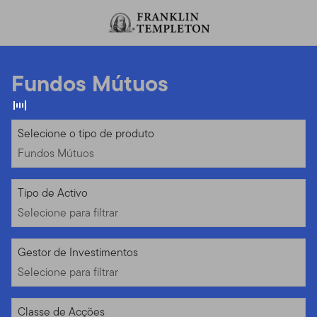
Ir para o índice
Fundos Mútuos
Fundos Mútuos
Selecione o tipo de produto
Fundos Mútuos
Selecione para filtrar
Tipo de Activo
Selecione para filtrar
Selecione para filtrar
Gestor de Investimentos
Selecione para filtrar
Selecione para filtrar
Classe de Acções