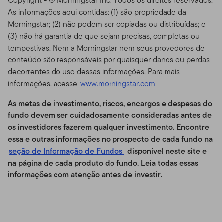
Responsabilidade do Site
Copyright - © Morningstar Inc. Todos os direitos reservados.
As informações aqui contidas: (1) são propriedade da
Esse Site é provido como um serviço, e para fins
Morningstar; (2) não podem ser copiadas ou distribuídas; e
exclusivamente de informação, pela Templeton Global
(3) não há garantia de que sejam precisas, completas ou
Advisors Distributors, Ltd. ("TGAL" ou "Nós") – não é
tempestivas. Nem a Morningstar nem seus provedores de
mantido pelos Fundos da Franklin. A Franklin
conteúdo são responsáveis por quaisquer danos ou perdas
Resources, Inc. [NYSE: BEN] é uma organização de
decorrentes do uso dessas informações. Para mais
investimento global que opera como Franklin
informações, acesse
www.morningstar.com
Templeton Investments. Através de várias entidades da
Franklin Templeton, a Franklin Templeton Investments
As metas de investimento, riscos, encargos e despesas do
provê investimento nos Estados Unidos e globalmente
fundo devem ser cuidadosamente consideradas antes de
a acionistas, bem como serviços do tipo Franklin,
os investidores fazerem qualquer investimento. Encontre
Templeton and Franklin Mutual Series Funds e contas
essa e outras informações no prospecto de cada fundo
na
institucionais, bem como contas de serviço de
seção de Informação de Fundos
disponível neste site e
gerenciamento separadas.
na página de cada produto do fundo. Leia todas essas
informações com atenção antes de investir
.
Informações para certos
negociadores qualificados