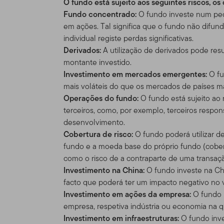
O fundo está sujeito aos seguintes riscos, o
americano, por favor visit
Fundo concentrado:
O fundo investe num pe
legalmente disponíveis no
em ações. Tal significa que o fundo não difu
individual registe perdas significativas.
Nada neste Site deve ser 
Derivados:
A utilização de derivados pode resu
ou qualquer outro produto 
montante investido.
compra ou venda seja cons
Investimento em mercados emergentes:
O fu
uma das restrições de vend
mais voláteis do que os mercados de países m
particular.
Operações do fundo:
O fundo está sujeito ao 
terceiros, como, por exemplo, terceiros respo
Uso Autoriza
desenvolvimento.
Cobertura de risco:
O fundo poderá utilizar d
Uso pessoal.
Esse Site ex
fundo e a moeda base do próprio fundo (cobert
acordado condições difere
como o risco de a contraparte de uma transaç
Investimento na China:
O fundo investe na Chin
Esse site é dirigido a cer
facto que poderá ter um impacto negativo no v
Templeton, e que morem fo
Investimento em ações da empresa:
O fundo i
que residam fora dos EUA. 
empresa, respetiva indústria ou economia na q
próprio risco e iniciativa,
Investimento em infraestruturas:
O fundo inve