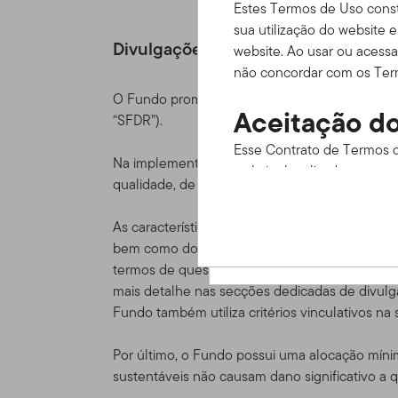
Estes Termos de Uso const
sua utilização do website 
Divulgações relacionadas com a sus
website. Ao usar ou acessa
não concordar com os Term
O Fundo promove características ambientais e
Aceitação do
“SFDR”).
Esse Contrato de Termos d
Na implementação da estratégia Ambiental, S
website localizado em www
qualidade, de acordo com o capturado pela s
informações disponíveis at
os termos de uso cuidado
As características ambientais ou sociais do Fu
em estar legalmente vincu
bem como do processo de investigação, pesqui
termos de questões GSA. Onde se inclui a util
Estes Termos de Uso funci
mais detalhe nas secções dedicadas de divul
ou acordo de cliente ou d
Fundo também utiliza critérios vinculativos na
serviços, informação e con
nós) que estejam disponív
Por último, o Fundo possui uma alocação míni
data do acesso ao Site fei
sustentáveis não causam dano significativo a q
momento, sem aviso prévio