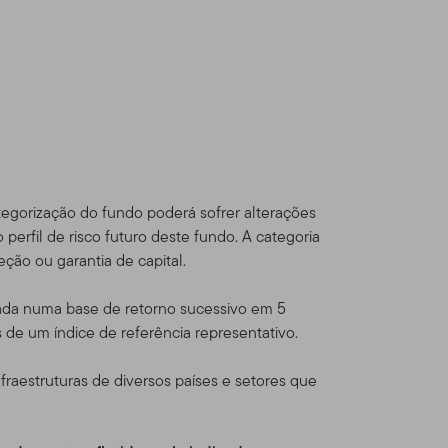
dou com os Termos de Uso,
eton Global Advisors
sources, Inc. [NYSE: BEN] é
través de várias
s Estados Unidos e
tegorização do fundo poderá sofrer alterações
al Series Funds e contas
 perfil de risco futuro deste fundo. A categoria
ção ou garantia de capital.
ficados e
ulada numa base de retorno sucessivo em 5
s de um índice de referência representativo.
dam fora dos Estados Unidos
raestruturas de diversos países e setores que
odutos Franklin
alificados.
Este website
or um investidor norte-