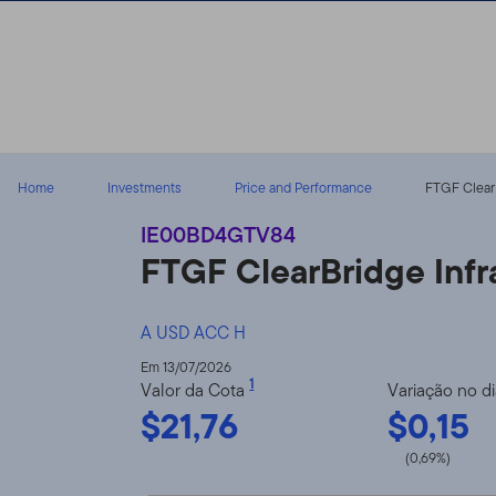
Ir para o índice
Home
Investments
Price and Performance
FTGF ClearB
IE00BD4GTV84
FTGF ClearBridge Infr
A USD ACC H
Em 13/07/2026
1
Valor da Cota
Variação no d
$21,76
$0,15
(0,69%)