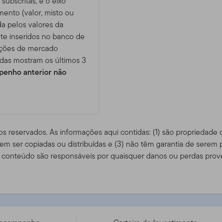
subscritas, e o eixo
imento (valor, misto ou
da pelos valores da
te inseridos no banco de
ições de mercado
das mostram os últimos 3
enho anterior não
os reservados. As informações aqui contidas: (1) são propriedade
m ser copiadas ou distribuídas e (3) não têm garantia de serem 
conteúdo são responsáveis ​​por quaisquer danos ou perdas prov
CC H - IE00BD4GTV84