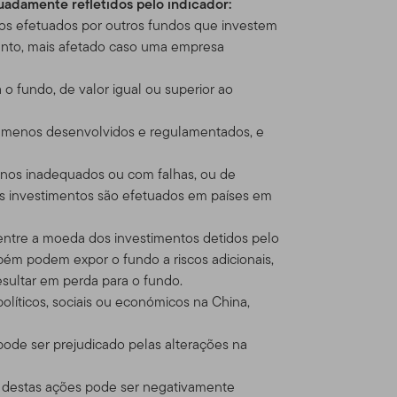
quadamente refletidos pelo indicador:
cia com produtos e serviços
 efetuados por outros fundos que investem
tanto, mais afetado caso uma empresa
ça para venda um título,
o fundo, de valor igual ou superior ao
l solicitação, oferta,
 DÚVIDA sobre qualquer
 menos desenvolvidos e regulamentados, e
te de banco ou consultor
ernos inadequados ou com falhas, ou de
jos investimentos são efetuados em países em
 Online
 entre a moeda dos investimentos detidos pelo
tenhamos formalmente
bém podem expor o fundo a riscos adicionais,
sultar em perda para o fundo.
políticos, sociais ou económicos na China,
ntos nos produtos Franklin
utos Franklin Templeton
ode ser prejudicado pelas alterações na
ados Unidos, o faz por seu
r destas ações pode ser negativamente