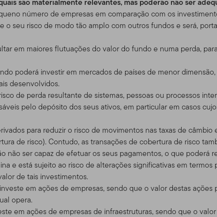
s quais são materialmente relevantes, mas poderão não ser ade
e nosso outro website,
www.franklintempleton.com
, para assistên
queno número de empresas em comparação com os investimentos
s EUA.
nde o seu risco de modo tão amplo com outros fundos e será, por
considerado como uma solicitação para que se compra ou se ofere
ltar em maiores flutuações do valor do fundo e numa perda, para 
ou serviço, para qualquer pessoa em qualquer jurisdição em que ta
iderada ilegal pelas leis de tal jurisdição. SE VOCÊ ESTIVER EM
ndo poderá investir em mercados de países de menor dimensão,
a, por favor consulte o seu corretor, advogado, contador, geren
ais desenvolvidos.
risco de perda resultante de sistemas, pessoas ou processos int
nsáveis pelo depósito dos seus ativos, em particular em casos cu
do, Usuários e Conta de Acesso
erivados para reduzir o risco de movimentos nas taxas de câmbio
iste apenas para seu uso pessoal e não comercial, a menos que 
ura de risco). Contudo, as transações de cobertura de risco tam
ntes.
ão não ser capaz de efetuar os seus pagamentos, o que poderá re
a e está sujeito ao risco de alterações significativas em termos 
tos negociadores qualificados que possuem clientes com investime
alor de tais investimentos.
ra dos Estados Unidos. Também dirigido a investidores dos prod
nveste em ações de empresas, sendo que o valor destas ações p
Se você escolher acessar esse site de lugares de dentro dos Est
ual opera.
 e é responsável pelo cumprimento de todas as leis aplicáveis.
ste em ações de empresas de infraestruturas, sendo que o valo