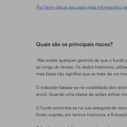
depois dos Termos de Uso
Por favor clique aqui para mais informações (e
conforme corrigido.
Responsabili
Esse Site é provido como u
Distributors, Ltd. ("TGAL" 
Quais são os principais riscos?
uma organização de invest
entidades da Franklin Tem
Não existe qualquer garantia de que o fundo 
globalmente a acionistas, 
ao longo do tempo. Os dados históricos, utiliza
institucionais, bem como 
mais baixa não significa que se trate de um in
Informações 
O indicador baseia-se na volatilidade dos re
autorizados,
anos). Quando uma classe de ações estiver inat
Este site é destinado a ce
O fundo encontra-se na sua categoria de risc
e tenham investimentos no
foram sujeitas, em termos históricos, a flutuaç
Templeton que também resi
não é de forma alguma des