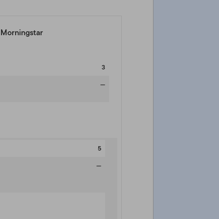
a Morningstar
3
—
5
—