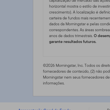
capitalização de mercado das ações 
horizontal mostra o estilo de invest
crescimento). A localização é defini
carteira de fundos mais recentemen
dados da Morningstar e pelas cond
correspondentes. As áreas sombrea
anos de dados trimestrais.
O desemp
garante resultados futuros.
©2026 Morningstar, Inc. Todos os direit
fornecedores de conteúdo, (2) não pode
Morningstar nem seus fornecedores de 
informações.
FTGF ClearBridge Infrastructure Value Fund - A USD A