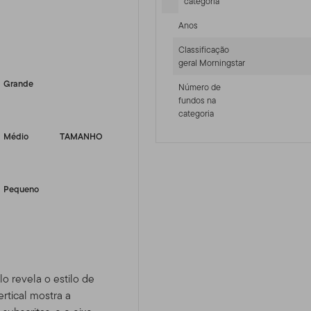
categoria
Anos
-sr-equity]
Classificação
geral Morningstar
Grande
Número de
fundos na
categoria
Médio
TAMANHO
Pequeno
lo revela o estilo de
rtical mostra a