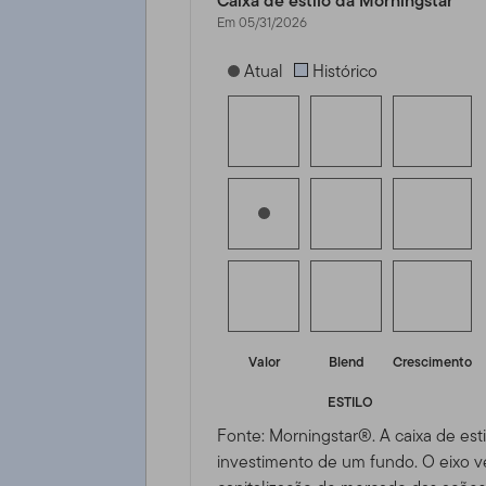
Caixa de estilo da Morningstar
Em 05/31/2026
[products.morningstar-stylebox-title
Atual
Histórico
Valor
Blend
Crescimento
ESTILO
Fonte: Morningstar®. A caixa de esti
investimento de um fundo. O eixo ve