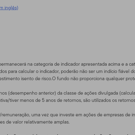
 acrescentados serem postados, estará pressuposto que concor
m inglês)
dade do Site
m serviço, e para fins exclusivamente de informação, pela Templ
ou "Nós") – não é mantido pelos Fundos da Franklin. A Franklin Re
imento global que opera como Franklin Templeton Investments. A
pleton, a Franklin Templeton Investments provê investimento no
permanecerá na categoria de indicador apresentada acima e a ca
bem como serviços do tipo Franklin, Templeton and Franklin Mutu
dos para calcular o indicador, poderão não ser um indício fiável do
contas de serviço de gerenciamento separadas.
vestimento isento de risco.O fundo não proporciona qualquer prote
para certos negociadores quali
tornos (desempenho anterior) da classe de ações divulgada (calc
 consultores e investidores
iva/tiver menos de 5 anos de retornos, são utilizados os retorno
rtos sub-distribuidores autorizados que tenham clientes que resi
o/remuneração, uma vez que investe em ações de empresas de inf
s produtos da Franklin Templeton, bem como investidores dos pr
ões de valor relativamente amplas.
dam fora dos EUA, e também certos consultores profissionais qu
tinado a investidores residentes nos Estados Unidos.
Se você f