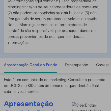
As informações aqui contidas: (1) são propriedade da
Morningstar e/ou de seus fornecedores de conteúdo,
(2) não podem ser copiadas ou distribuídas e (3) não
têm garantia de serem precisas, completas ou atuais.
Nem a Morningstar nem seus fornecedores de
conteúdo são responsáveis ​​por quaisquer danos ou
perdas provenientes de qualquer uso dessas
informações.
FTGF ClearBridge Infrastructure Value Fund - PR GBP
DIS (A) H (PH) PLUS (e) - IE00BD4GV454
Apresentação Geral do Fundo
Desempenho
Carteira
Este é um comunicado de marketing. Consulte o prospecto
do UCITS e o KID antes de tomar qualquer decisão final
sobre investimentos.
Apresentação