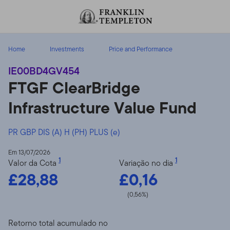
Ir para o índice
Home
Investments
Price and Performance
IE00BD4GV454
FTGF ClearBridge
Infrastructure Value Fund
PR GBP DIS (A) H (PH) PLUS (e)
Em 13/07/2026
1
1
Valor da Cota
Variação no dia
£28,88
£0,16
(0,56%)
Retorno total acumulado no