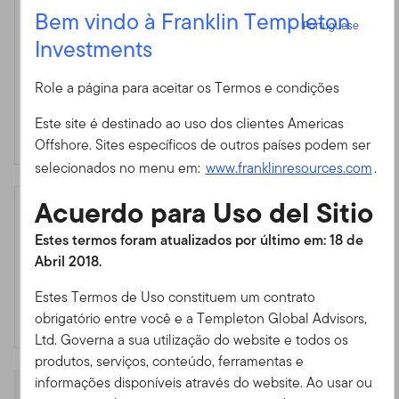
Bem vindo à Franklin Templeton
4
Comissões
Portuguese
Investments
Entrar
Comissão Máxima de
0,00%
Subscrição
Role a página para aceitar os Termos e condições
Em 30/06/2026
ID do usuário
2
,
3
Custos Correntes
0,88%
Este site é destinado ao uso dos clientes Americas
Em 30/06/2026
Offshore. Sites específicos de outros países podem ser
Senha
selecionados no menu em:
www.franklinresources.com
.
Acuerdo para Uso del Sitio
Identificadores
É a primeira vez no nosso site?
Estes termos foram atualizados por último em: 18 de
ISIN
IE00BD4GV454
Para obter acesso, entre em contato com o seu
Abril 2018.
Código Bloomberg
LMRGPLH ID
assessor financeiro. Se você não é assessor financeiro,
Código CEDOL
BD4GV45
Estes Termos de Uso constituem um contrato
mas tem uma conta no exterior, entre em contato
obrigatório entre você e a Templeton Global Advisors,
Código CUSIP
G5S472573
conosco através do Serviço de Atendimento ao
Ltd. Governa a sua utilização do website e todos os
Cliente para mais informações.
produtos, serviços, conteúdo, ferramentas e
Serviço de Atendimento ao Cliente Offshore
informações disponíveis através do website. Ao usar ou